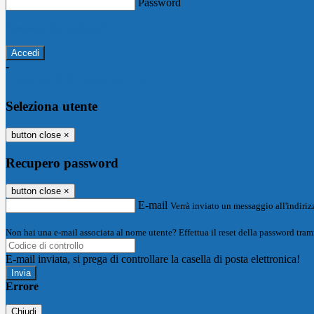
Password
Password dimenticata?
-
Entra con SPID
Entra con CIE
Seleziona utente
button close
×
Recupero password
button close
×
E-mail
Verrà inviato un messaggio all'indirizz
Non hai una e-mail associata al nome utente? Effettua il reset della password tram
E-mail inviata, si prega di controllare la casella di posta elettronica!
Errore
Chiudi