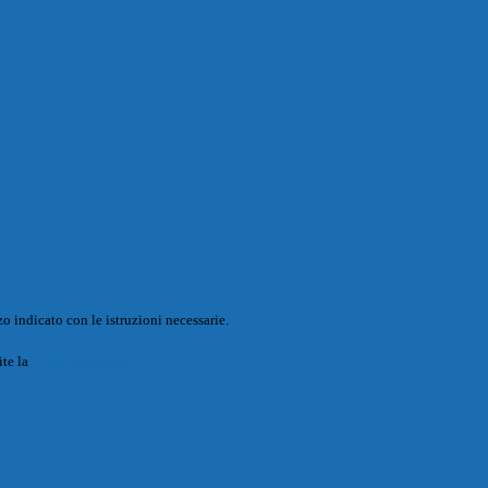
o indicato con le istruzioni necessarie.
ite la
Login Spaggiari