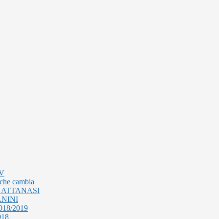
TV
 che cambia
 ATTANASI
NINI
2018/2019
018