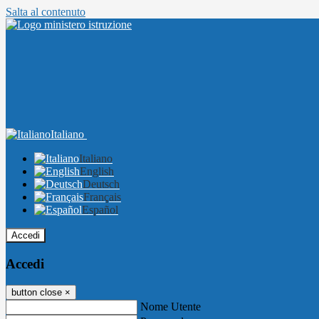
Salta al contenuto
Italiano
Italiano
English
Deutsch
Français
Español
Accedi
Accedi
button close
×
Nome Utente