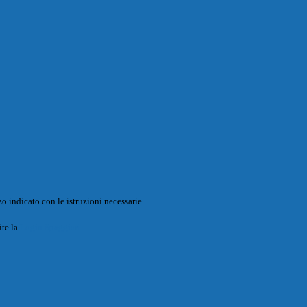
o indicato con le istruzioni necessarie.
ite la
Login Spaggiari