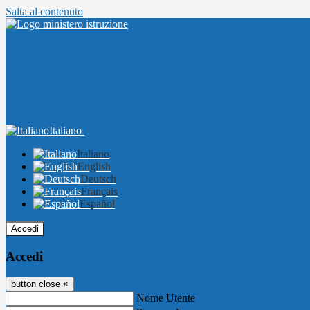
Salta al contenuto
Italiano
Italiano
English
Deutsch
Français
Español
Accedi
Accedi
button close
×
Nome Utente