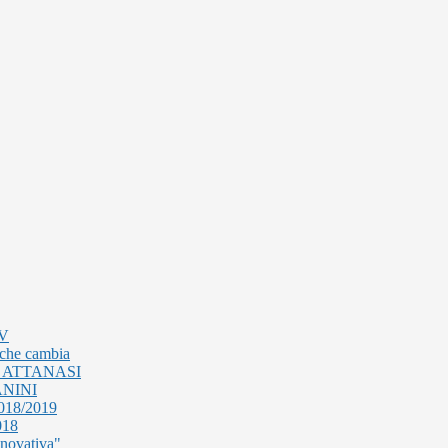
TV
 che cambia
 ATTANASI
NINI
2018/2019
018
nnovativa"