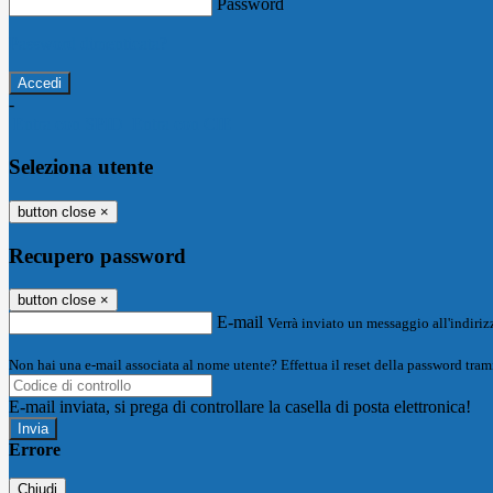
Password
Password dimenticata?
-
Entra con SPID
Entra con CIE
Seleziona utente
button close
×
Recupero password
button close
×
E-mail
Verrà inviato un messaggio all'indirizz
Non hai una e-mail associata al nome utente? Effettua il reset della password tram
E-mail inviata, si prega di controllare la casella di posta elettronica!
Errore
Chiudi