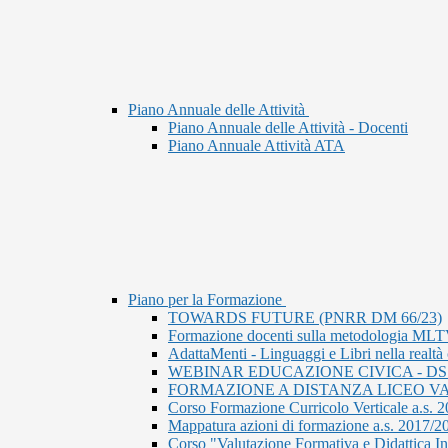
Piano Annuale delle Attività
Piano Annuale delle Attività - Docenti
Piano Annuale Attività ATA
Piano per la Formazione
TOWARDS FUTURE (PNRR DM 66/23)
Formazione docenti sulla metodologia ML
AdattaMenti - Linguaggi e Libri nella realtà
WEBINAR EDUCAZIONE CIVICA - DS
FORMAZIONE A DISTANZA LICEO VA
Corso Formazione Curricolo Verticale a.s. 
Mappatura azioni di formazione a.s. 2017/2
Corso "Valutazione Formativa e Didattica I