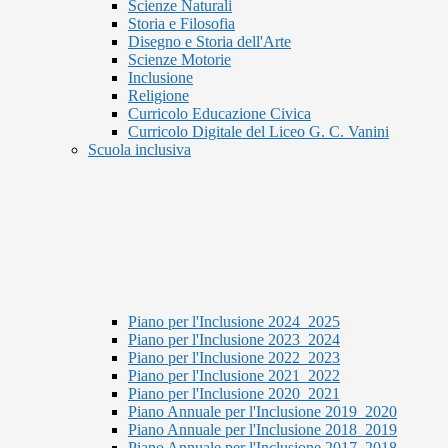
Scienze Naturali
Storia e Filosofia
Disegno e Storia dell'Arte
Scienze Motorie
Inclusione
Religione
Curricolo Educazione Civica
Curricolo Digitale del Liceo G. C. Vanini
Scuola inclusiva
Piano per l'Inclusione 2024_2025
Piano per l'Inclusione 2023_2024
Piano per l'Inclusione 2022_2023
Piano per l'Inclusione 2021_2022
Piano per l'Inclusione 2020_2021
Piano Annuale per l'Inclusione 2019_2020
Piano Annuale per l'Inclusione 2018_2019
Piano Annuale per l'Inclusione 2017_2018