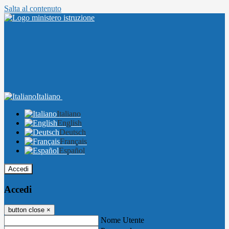
Salta al contenuto
Italiano
Italiano
English
Deutsch
Français
Español
Accedi
Accedi
button close
×
Nome Utente