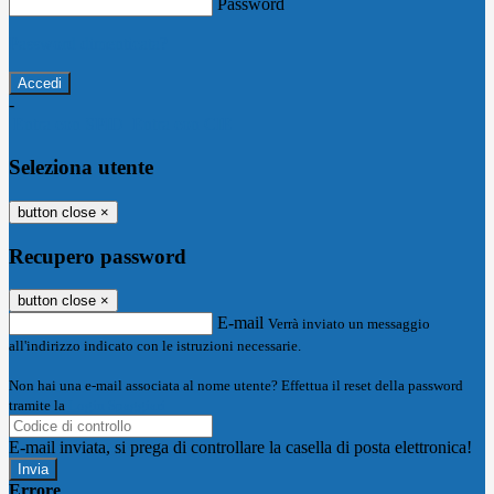
Password
Password dimenticata?
-
Entra con SPID
Entra con CIE
Seleziona utente
button close
×
Recupero password
button close
×
E-mail
Verrà inviato un messaggio
all'indirizzo indicato con le istruzioni necessarie.
Non hai una e-mail associata al nome utente? Effettua il reset della password
tramite la
Login Spaggiari
E-mail inviata, si prega di controllare la casella di posta elettronica!
Errore