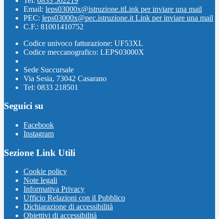
Tel:
0833 502219
Email:
leps03000x@istruzione.it
Link per inviare una mail
PEC:
leps03000x@pec.istruzione.it
Link per inviare una mail
C.F.: 81001410752
Codice univoco fatturazione: UF53XL
Codice meccanografico: LEPS03000X
Sede Succursale
Via Sesia, 73042 Casarano
Tel: 0833 218501
Seguici su
Facebook
Instagram
Sezione Link Utili
Cookie policy
Note legali
Informativa Privacy
Ufficio Relazioni con il Pubblico
Dichiarazione di accessibilità
Obiettivi di accessibilità