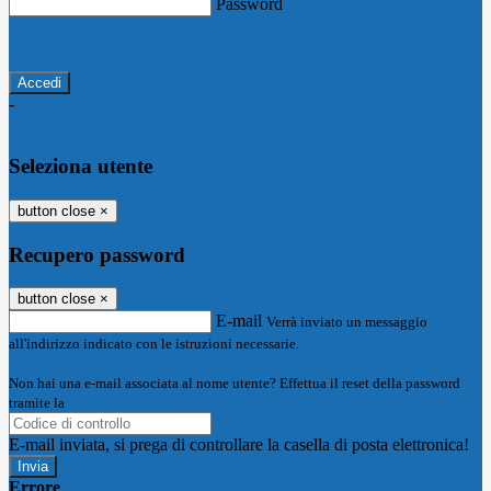
Password
Password dimenticata?
-
Entra con SPID
Entra con CIE
Seleziona utente
button close
×
Recupero password
button close
×
E-mail
Verrà inviato un messaggio
all'indirizzo indicato con le istruzioni necessarie.
Non hai una e-mail associata al nome utente? Effettua il reset della password
tramite la
Login Spaggiari
E-mail inviata, si prega di controllare la casella di posta elettronica!
Errore