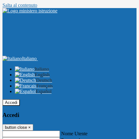
Salta al contenuto
Italiano
Italiano
English
Deutsch
Français
Español
Accedi
Accedi
button close
×
Nome Utente