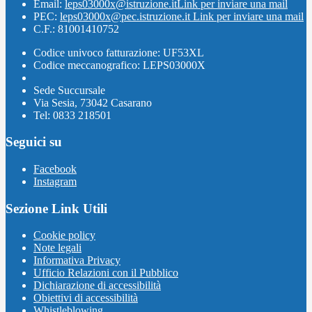
Email:
leps03000x@istruzione.it
Link per inviare una mail
PEC:
leps03000x@pec.istruzione.it
Link per inviare una mail
C.F.: 81001410752
Codice univoco fatturazione: UF53XL
Codice meccanografico: LEPS03000X
Sede Succursale
Via Sesia, 73042 Casarano
Tel: 0833 218501
Seguici su
Facebook
Instagram
Sezione Link Utili
Cookie policy
Note legali
Informativa Privacy
Ufficio Relazioni con il Pubblico
Dichiarazione di accessibilità
Obiettivi di accessibilità
Whistleblowing