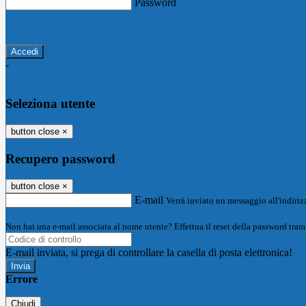
Password
Password dimenticata?
-
Entra con SPID
Entra con CIE
Seleziona utente
button close
×
Recupero password
button close
×
E-mail
Verrà inviato un messaggio all'indirizz
Non hai una e-mail associata al nome utente? Effettua il reset della password tram
E-mail inviata, si prega di controllare la casella di posta elettronica!
Errore
Chiudi