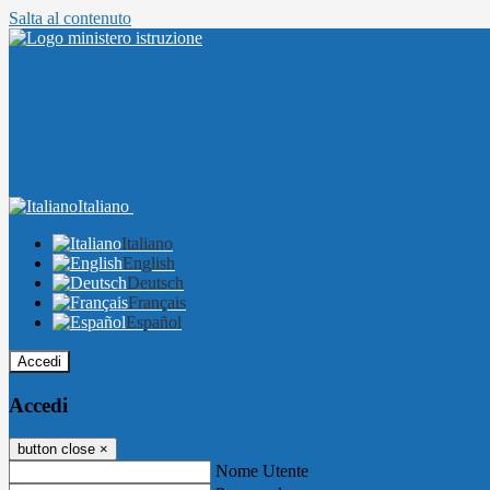
Salta al contenuto
Italiano
Italiano
English
Deutsch
Français
Español
Accedi
Accedi
button close
×
Nome Utente