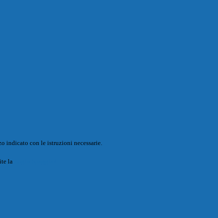
o indicato con le istruzioni necessarie.
ite la
Login Spaggiari