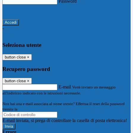
Password
Password dimenticata?
-
Entra con SPID
Entra con CIE
Seleziona utente
button close
×
Recupero password
button close
×
E-mail
Verrà inviato un messaggio
all'indirizzo indicato con le istruzioni necessarie.
Non hai una e-mail associata al nome utente? Effettua il reset della password
tramite la
Login Spaggiari
E-mail inviata, si prega di controllare la casella di posta elettronica!
Errore