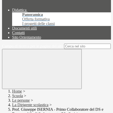
Didattica
Panoramica
Offerta formativa
I progetti delle classi
Documenti utili
Contatti
Sito Orientamento
Campo di ricerca per le pagine del sito
Home
>
Scuola
>
Le persone
>
La Dirigente scolastica
>
Prof. Giuseppe ISERNIA - Primo Collaboratore del DS e