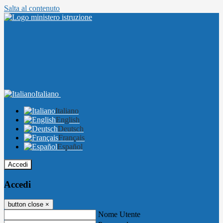
Salta al contenuto
Italiano
Italiano
English
Deutsch
Français
Español
Accedi
Accedi
button close
×
Nome Utente