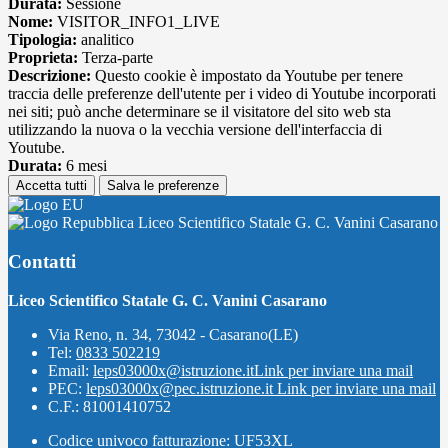
Durata:
Sessione
Nome:
VISITOR_INFO1_LIVE
Tipologia:
analitico
Proprieta:
Terza-parte
Descrizione:
Questo cookie è impostato da Youtube per tenere
traccia delle preferenze dell'utente per i video di Youtube incorporati
nei siti; può anche determinare se il visitatore del sito web sta
utilizzando la nuova o la vecchia versione dell'interfaccia di
Youtube.
Durata:
6 mesi
Accetta tutti
Salva le preferenze
Liceo Scientifico Statale G. C. Vanini Casarano
Contatti
Liceo Scientifico Statale G. C. Vanini Casarano
Via Reno, n. 34, 73042 - Casarano(LE)
Tel:
0833 502219
Email:
leps03000x@istruzione.it
Link per inviare una mail
PEC:
leps03000x@pec.istruzione.it
Link per inviare una mail
C.F.: 81001410752
Codice univoco fatturazione: UF53XL