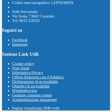
Codice meccanografico: LEPS03000X
Sede Succursale
Via Sesia, 73042 Casarano
Tel: 0833 218501
Seguici su
Facebook
Instagram
Sezione Link Utili
Cookie policy
Note legali
Informativa Privacy
Ufficio Relazioni con il Pubblico
Dichiarazione di accessibilità
Obiettivi di accessibilità
Whistleblowing
Gestione consensi cookie
Amministrazione trasparente
Pagina visualizzata
2040
volte