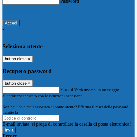
Password
Password dimenticata?
-
Entra con SPID
Entra con CIE
Seleziona utente
button close
×
Recupero password
button close
×
E-mail
Verrà inviato un messaggio
all'indirizzo indicato con le istruzioni necessarie.
Non hai una e-mail associata al nome utente? Effettua il reset della password
tramite la
Login Spaggiari
E-mail inviata, si prega di controllare la casella di posta elettronica!
Errore