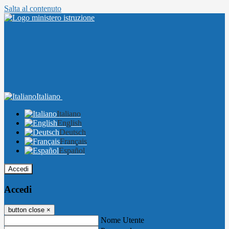
Salta al contenuto
Italiano
Italiano
English
Deutsch
Français
Español
Accedi
Accedi
button close
×
Nome Utente