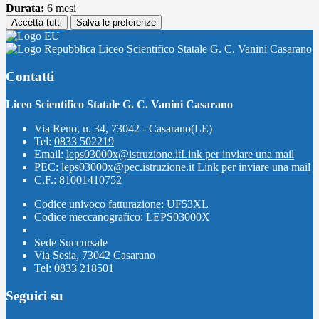
Durata:
6 mesi
Accetta tutti
Salva le preferenze
Liceo Scientifico Statale G. C. Vanini Casarano
Contatti
Liceo Scientifico Statale G. C. Vanini Casarano
Via Reno, n. 34, 73042 - Casarano(LE)
Tel:
0833 502219
Email:
leps03000x@istruzione.it
Link per inviare una mail
PEC:
leps03000x@pec.istruzione.it
Link per inviare una mail
C.F.: 81001410752
Codice univoco fatturazione: UF53XL
Codice meccanografico: LEPS03000X
Sede Succursale
Via Sesia, 73042 Casarano
Tel: 0833 218501
Seguici su