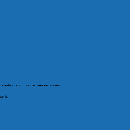
o indicato con le istruzioni necessarie.
ite la
Login Spaggiari