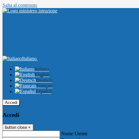
Salta al contenuto
Italiano
Italiano
English
Deutsch
Français
Español
Accedi
Accedi
button close
×
Nome Utente