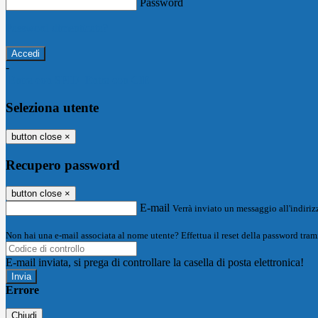
Password
Password dimenticata?
-
Entra con SPID
Entra con CIE
Seleziona utente
button close
×
Recupero password
button close
×
E-mail
Verrà inviato un messaggio all'indirizz
Non hai una e-mail associata al nome utente? Effettua il reset della password tram
E-mail inviata, si prega di controllare la casella di posta elettronica!
Errore
Chiudi