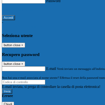
Password
Password dimenticata?
-
Entra con SPID
Entra con CIE
Seleziona utente
button close
×
Recupero password
button close
×
E-mail
Verrà inviato un messaggio all'indirizz
Non hai una e-mail associata al nome utente? Effettua il reset della password tram
E-mail inviata, si prega di controllare la casella di posta elettronica!
Errore
Chiudi