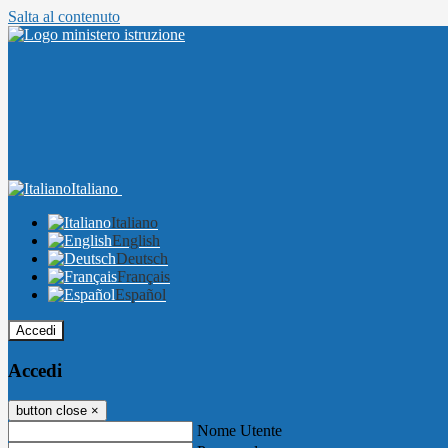
Salta al contenuto
Italiano
Italiano
English
Deutsch
Français
Español
Accedi
Accedi
button close
×
Nome Utente