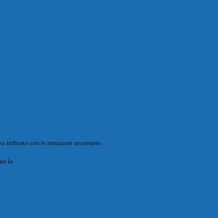
o indicato con le istruzioni necessarie.
ite la
Login Spaggiari