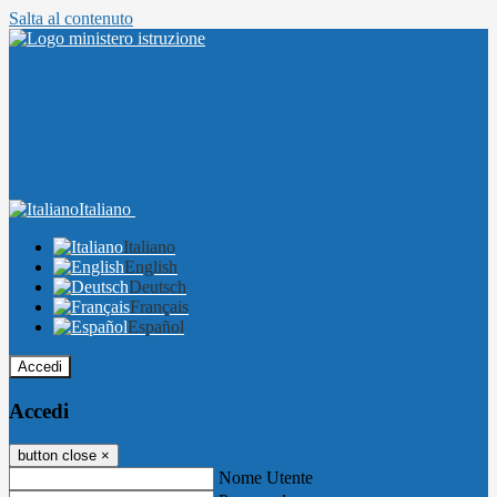
Salta al contenuto
Italiano
Italiano
English
Deutsch
Français
Español
Accedi
Accedi
button close
×
Nome Utente