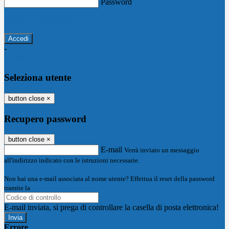
Password
Password dimenticata?
-
Entra con SPID
Entra con CIE
Seleziona utente
button close
×
Recupero password
button close
×
E-mail
Verrà inviato un messaggio
all'indirizzo indicato con le istruzioni necessarie.
Non hai una e-mail associata al nome utente? Effettua il reset della password
tramite la
Login Spaggiari
E-mail inviata, si prega di controllare la casella di posta elettronica!
Errore