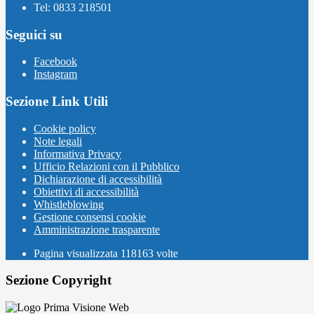
Tel: 0833 218501
Seguici su
Facebook
Instagram
Sezione Link Utili
Cookie policy
Note legali
Informativa Privacy
Ufficio Relazioni con il Pubblico
Dichiarazione di accessibilità
Obiettivi di accessibilità
Whistleblowing
Gestione consensi cookie
Amministrazione trasparente
Pagina visualizzata
118163
volte
Sezione Copyright