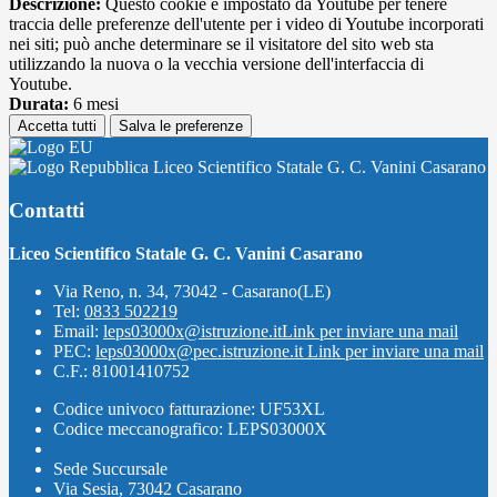
Descrizione:
Questo cookie è impostato da Youtube per tenere
traccia delle preferenze dell'utente per i video di Youtube incorporati
nei siti; può anche determinare se il visitatore del sito web sta
utilizzando la nuova o la vecchia versione dell'interfaccia di
Youtube.
Durata:
6 mesi
Accetta tutti
Salva le preferenze
Liceo Scientifico Statale G. C. Vanini Casarano
Contatti
Liceo Scientifico Statale G. C. Vanini Casarano
Via Reno, n. 34, 73042 - Casarano(LE)
Tel:
0833 502219
Email:
leps03000x@istruzione.it
Link per inviare una mail
PEC:
leps03000x@pec.istruzione.it
Link per inviare una mail
C.F.: 81001410752
Codice univoco fatturazione: UF53XL
Codice meccanografico: LEPS03000X
Sede Succursale
Via Sesia, 73042 Casarano