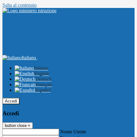
Salta al contenuto
Italiano
Italiano
English
Deutsch
Français
Español
Accedi
Accedi
button close
×
Nome Utente