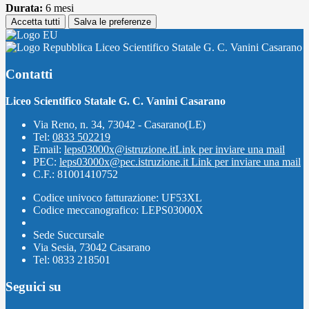
Durata:
6 mesi
Accetta tutti
Salva le preferenze
Liceo Scientifico Statale G. C. Vanini Casarano
Contatti
Liceo Scientifico Statale G. C. Vanini Casarano
Via Reno, n. 34, 73042 - Casarano(LE)
Tel:
0833 502219
Email:
leps03000x@istruzione.it
Link per inviare una mail
PEC:
leps03000x@pec.istruzione.it
Link per inviare una mail
C.F.: 81001410752
Codice univoco fatturazione: UF53XL
Codice meccanografico: LEPS03000X
Sede Succursale
Via Sesia, 73042 Casarano
Tel: 0833 218501
Seguici su