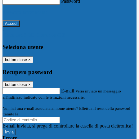
Password
Password dimenticata?
-
Entra con SPID
Entra con CIE
Seleziona utente
button close
×
Recupero password
button close
×
E-mail
Verrà inviato un messaggio
all'indirizzo indicato con le istruzioni necessarie.
Non hai una e-mail associata al nome utente? Effettua il reset della password
tramite la
Login Spaggiari
E-mail inviata, si prega di controllare la casella di posta elettronica!
Errore