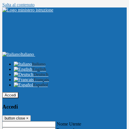
Salta al contenuto
Italiano
Italiano
English
Deutsch
Français
Español
Accedi
Accedi
button close
×
Nome Utente