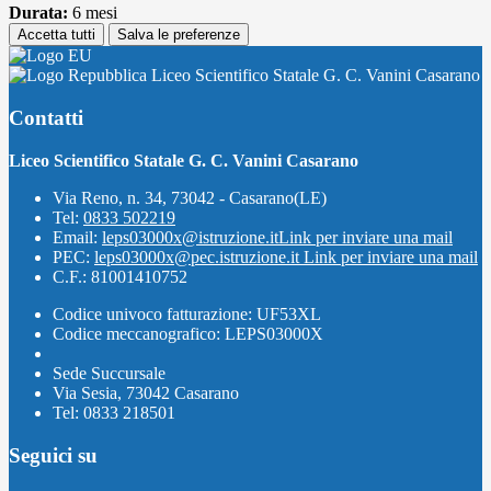
Durata:
6 mesi
Accetta tutti
Salva le preferenze
Liceo Scientifico Statale G. C. Vanini Casarano
Contatti
Liceo Scientifico Statale G. C. Vanini Casarano
Via Reno, n. 34, 73042 - Casarano(LE)
Tel:
0833 502219
Email:
leps03000x@istruzione.it
Link per inviare una mail
PEC:
leps03000x@pec.istruzione.it
Link per inviare una mail
C.F.: 81001410752
Codice univoco fatturazione: UF53XL
Codice meccanografico: LEPS03000X
Sede Succursale
Via Sesia, 73042 Casarano
Tel: 0833 218501
Seguici su