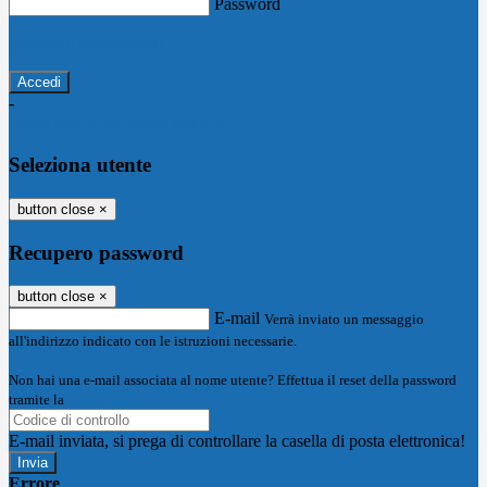
Password
Password dimenticata?
-
Entra con SPID
Entra con CIE
Seleziona utente
button close
×
Recupero password
button close
×
E-mail
Verrà inviato un messaggio
all'indirizzo indicato con le istruzioni necessarie.
Non hai una e-mail associata al nome utente? Effettua il reset della password
tramite la
Login Spaggiari
E-mail inviata, si prega di controllare la casella di posta elettronica!
Errore