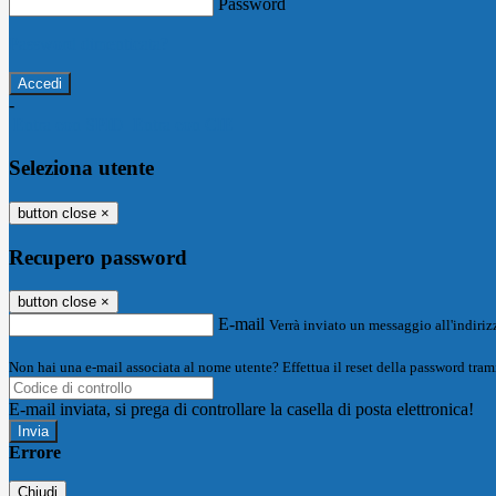
Password
Password dimenticata?
-
Entra con SPID
Entra con CIE
Seleziona utente
button close
×
Recupero password
button close
×
E-mail
Verrà inviato un messaggio all'indirizz
Non hai una e-mail associata al nome utente? Effettua il reset della password tram
E-mail inviata, si prega di controllare la casella di posta elettronica!
Errore
Chiudi