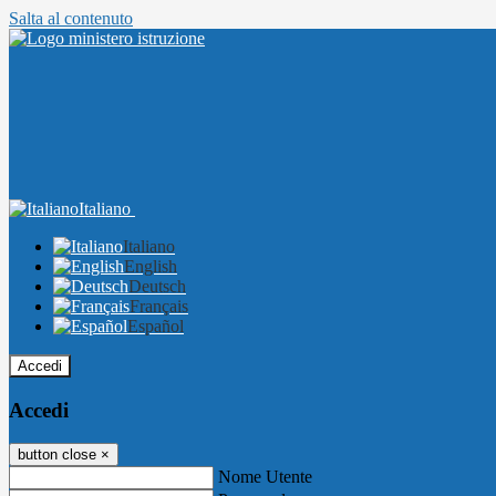
Salta al contenuto
Italiano
Italiano
English
Deutsch
Français
Español
Accedi
Accedi
button close
×
Nome Utente