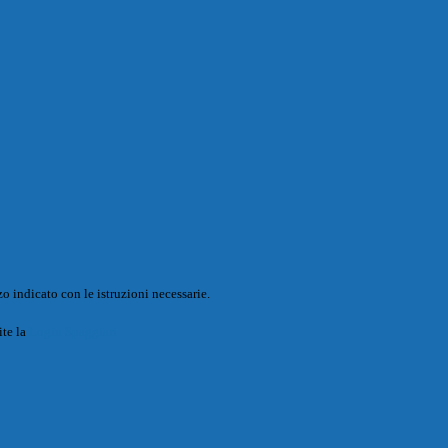
o indicato con le istruzioni necessarie.
ite la
Login Spaggiari