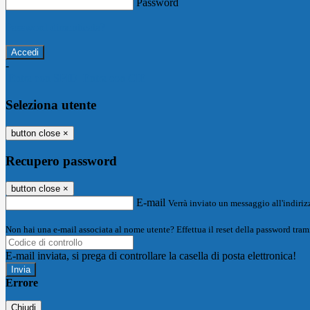
Password
Password dimenticata?
-
Entra con SPID
Entra con CIE
Seleziona utente
button close
×
Recupero password
button close
×
E-mail
Verrà inviato un messaggio all'indirizz
Non hai una e-mail associata al nome utente? Effettua il reset della password tram
E-mail inviata, si prega di controllare la casella di posta elettronica!
Errore
Chiudi