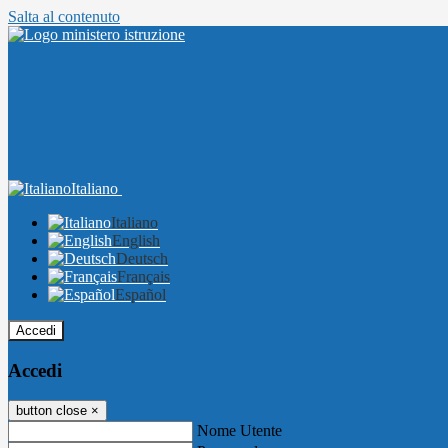
Salta al contenuto
Italiano
Italiano
English
Deutsch
Français
Español
Accedi
Accedi
button close
×
Nome Utente