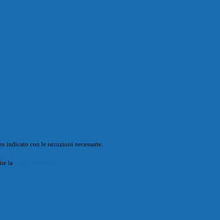
o indicato con le istruzioni necessarie.
ite la
Login Spaggiari