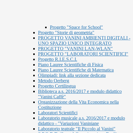
Progetto "Space for School"
Progetto "Storie di geometria"
PROGETTO VANINI AMBIENTI DIGITALI -
UNO SPAZIO UNICO INTEGRATO
PROGETTO "VANINI LAN-WLAN"
PROGETTO "LABORATORI SCIENTIFICI"
Progetto R.I.E.S.C.I.
Piano Lauree Scientifiche di Fisica
Piano Lauree Scientifiche di Matematica
Olimpiadi: link alla sezione dedicata
Metodo Oerberg
Progetto Certilingua
Biblioteca a.s. 2016/2017 e modulo didattico
"Vanini Caffè"
Organizzazione della Vita Economica nella
Costituzione
Laboratori Scientifici
Laboratorio musicale a.s. 2016/2017 e modulo
didattico - "Variazioni Vaniniane
Laboratorio teatrale "Il Piccolo al Vanini"