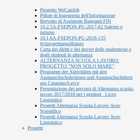
Progetto WeCanJob
Pillole di Ingegneria dell'Informazione
Brevetto di Assistente Bagnanti FIN
10.2.5A-FSEPON-PU-2017-62 Salento e
turismo
10.1.6A-FSEPON-PU-2018-135
#ciprogettiamoilfuturo
Carta dei diritti e dei doveri delle studentesse e
degli studenti in alternanza
ALTERNANZA SCUOLA LAVORO:
PROGETTO "NON SOLO MARE"
Programm der Aktivitäten mit den
Austauschschülerinnen und Austauschschülern
aus Casarano/Lecce
Presentazione dei percorsi di Alternanza scuola-
lavoro 2017/2018 per i genitori_ Liceo
Linguistico
Progetti Alternanza Scuola-Lavoro: liceo
Scientifico
Progetti Alternanza Scuola-Lavoro: liceo
Linguistico
Progetti