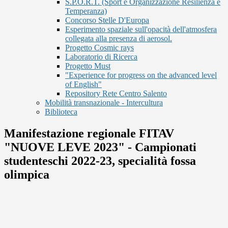
S.P.O.R.T. (Sport è Organizzazione Resilienza e
Temperanza)
Concorso Stelle D'Europa
Esperimento spaziale sull'opacità dell'atmosfera
collegata alla presenza di aerosol.
Progetto Cosmic rays
Laboratorio di Ricerca
Progetto Must
"Experience for progress on the advanced level
of English"
Repository Rete Centro Salento
Mobilità transnazionale - Intercultura
Biblioteca
Manifestazione regionale FITAV
"NUOVE LEVE 2023" - Campionati
studenteschi 2022-23, specialità fossa
olimpica