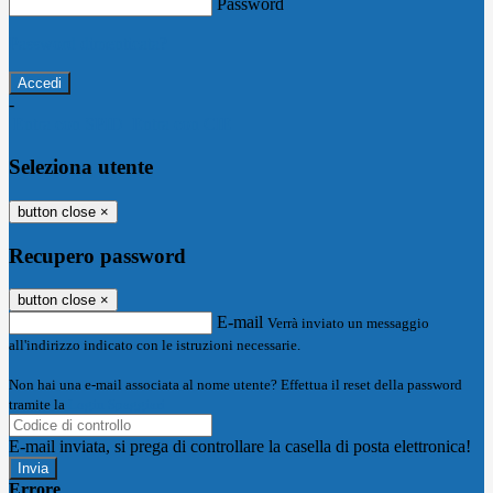
Password
Password dimenticata?
-
Entra con SPID
Entra con CIE
Seleziona utente
button close
×
Recupero password
button close
×
E-mail
Verrà inviato un messaggio
all'indirizzo indicato con le istruzioni necessarie.
Non hai una e-mail associata al nome utente? Effettua il reset della password
tramite la
Login Spaggiari
E-mail inviata, si prega di controllare la casella di posta elettronica!
Errore