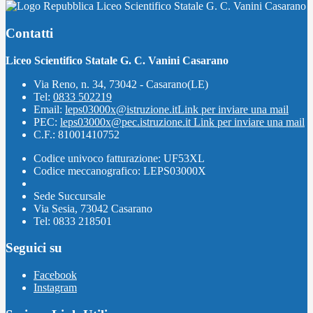
Liceo Scientifico Statale G. C. Vanini Casarano
Contatti
Liceo Scientifico Statale G. C. Vanini Casarano
Via Reno, n. 34, 73042 - Casarano(LE)
Tel:
0833 502219
Email:
leps03000x@istruzione.it
Link per inviare una mail
PEC:
leps03000x@pec.istruzione.it
Link per inviare una mail
C.F.: 81001410752
Codice univoco fatturazione: UF53XL
Codice meccanografico: LEPS03000X
Sede Succursale
Via Sesia, 73042 Casarano
Tel: 0833 218501
Seguici su
Facebook
Instagram