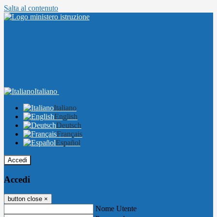
Salta al contenuto
Italiano
Italiano
English
Deutsch
Français
Español
Accedi
Accedi
button close
×
Nome Utente