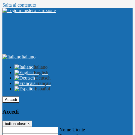
Salta al contenuto
Italiano
Italiano
English
Deutsch
Français
Español
Accedi
Accedi
button close
×
Nome Utente