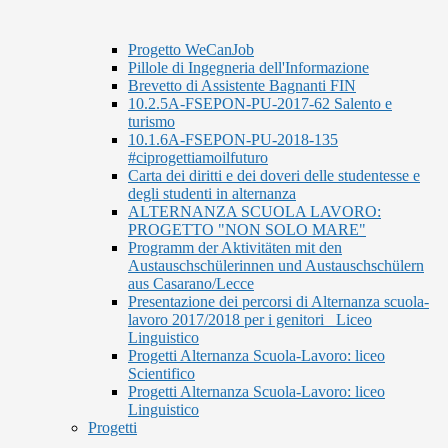
Progetto WeCanJob
Pillole di Ingegneria dell'Informazione
Brevetto di Assistente Bagnanti FIN
10.2.5A-FSEPON-PU-2017-62 Salento e
turismo
10.1.6A-FSEPON-PU-2018-135
#ciprogettiamoilfuturo
Carta dei diritti e dei doveri delle studentesse e
degli studenti in alternanza
ALTERNANZA SCUOLA LAVORO:
PROGETTO "NON SOLO MARE"
Programm der Aktivitäten mit den
Austauschschülerinnen und Austauschschülern
aus Casarano/Lecce
Presentazione dei percorsi di Alternanza scuola-
lavoro 2017/2018 per i genitori_ Liceo
Linguistico
Progetti Alternanza Scuola-Lavoro: liceo
Scientifico
Progetti Alternanza Scuola-Lavoro: liceo
Linguistico
Progetti