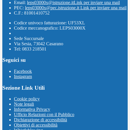
Email:
leps03000x@istruzione.it
Link per inviare una mail
PEC:
leps03000x@pec.istruzione.it
Link per inviare una mail
C.F.: 81001410752
Codice univoco fatturazione: UF53XL
Codice meccanografico: LEPS03000X
Sede Succursale
Via Sesia, 73042 Casarano
Tel: 0833 218501
Seguici su
Facebook
Instagram
Sezione Link Utili
Cookie policy
Note legali
Informativa Privacy
Ufficio Relazioni con il Pubblico
Dichiarazione di accessibilità
Obiettivi di accessibilità