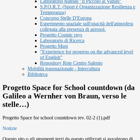
Laboratorio teatrale "Il Piccolo al Vanini"
S.P.O.R.T. (Sport è Organizzazione Resilienza e
Temperanza)
Concorso Stelle D'Europa
Esperimento spaziale sull'opacità dell'atmosfera
collegata alla presenza di aerosol.
Progetto Cosmic rays
Laboratorio di Ricerca
Progetto Must
"Experience for progress on the advanced level
of English"
Repository Rete Centro Salento
Mobilità transnazionale - Intercultura
Biblioteca
Progetto Space for School countdown (da
Galileo a Wernher von Braun, verso le
stelle…)
Progetto Space for school countdown rev. 02-2 (1).pdf
Notizie
Questo sito o gli strumenti terzi da questo utilizzati si avvalgono di