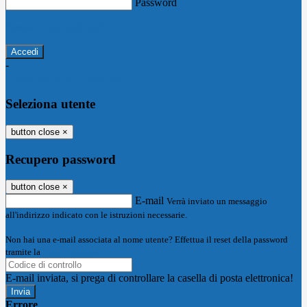
Password
Password dimenticata?
-
Entra con SPID
Entra con CIE
Seleziona utente
button close
×
Recupero password
button close
×
E-mail
Verrà inviato un messaggio
all'indirizzo indicato con le istruzioni necessarie.
Non hai una e-mail associata al nome utente? Effettua il reset della password
tramite la
Login Spaggiari
E-mail inviata, si prega di controllare la casella di posta elettronica!
Errore