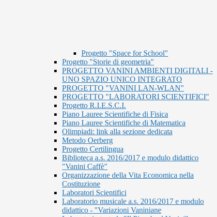
Progetto "Space for School"
Progetto "Storie di geometria"
PROGETTO VANINI AMBIENTI DIGITALI -
UNO SPAZIO UNICO INTEGRATO
PROGETTO "VANINI LAN-WLAN"
PROGETTO "LABORATORI SCIENTIFICI"
Progetto R.I.E.S.C.I.
Piano Lauree Scientifiche di Fisica
Piano Lauree Scientifiche di Matematica
Olimpiadi: link alla sezione dedicata
Metodo Oerberg
Progetto Certilingua
Biblioteca a.s. 2016/2017 e modulo didattico
"Vanini Caffè"
Organizzazione della Vita Economica nella
Costituzione
Laboratori Scientifici
Laboratorio musicale a.s. 2016/2017 e modulo
didattico - "Variazioni Vaniniane