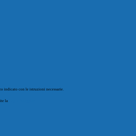
o indicato con le istruzioni necessarie.
ite la
Login Spaggiari