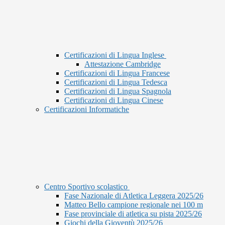
Certificazioni di Lingua Inglese
Attestazione Cambridge
Certificazioni di Lingua Francese
Certificazioni di Lingua Tedesca
Certificazioni di Lingua Spagnola
Certificazioni di Lingua Cinese
Certificazioni Informatiche
Centro Sportivo scolastico
Fase Nazionale di Atletica Leggera 2025/26
Matteo Bello campione regionale nei 100 m
Fase provinciale di atletica su pista 2025/26
Giochi della Gioventù 2025/26