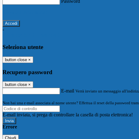
Password
Password dimenticata?
-
Entra con SPID
Entra con CIE
Seleziona utente
button close
×
Recupero password
button close
×
E-mail
Verrà inviato un messaggio all'indirizz
Non hai una e-mail associata al nome utente? Effettua il reset della password tram
E-mail inviata, si prega di controllare la casella di posta elettronica!
Errore
Chiudi