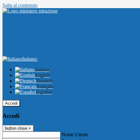
Salta al contenuto
Italiano
Italiano
English
Deutsch
Français
Español
Accedi
Accedi
button close
×
Nome Utente