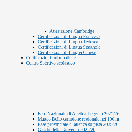
Attestazione Cambridge
Certificazioni di Lingua Francese
Certificazioni di Lingua Tedesca
Certificazioni di Lingua Spagnola
Certificazioni di Lingua Cinese
Certificazioni Informatiche
Centro Sportivo scolastico
Fase Nazionale di Atletica Leggera 2025/26
Matteo Bello campione regionale nei 100 m
Fase provinciale di atletica su pista 2025/26
Giochi della Gioventù 2025/26