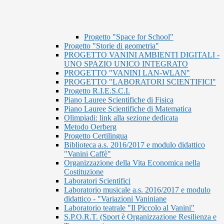
Progetto "Space for School"
Progetto "Storie di geometria"
PROGETTO VANINI AMBIENTI DIGITALI -
UNO SPAZIO UNICO INTEGRATO
PROGETTO "VANINI LAN-WLAN"
PROGETTO "LABORATORI SCIENTIFICI"
Progetto R.I.E.S.C.I.
Piano Lauree Scientifiche di Fisica
Piano Lauree Scientifiche di Matematica
Olimpiadi: link alla sezione dedicata
Metodo Oerberg
Progetto Certilingua
Biblioteca a.s. 2016/2017 e modulo didattico
"Vanini Caffè"
Organizzazione della Vita Economica nella
Costituzione
Laboratori Scientifici
Laboratorio musicale a.s. 2016/2017 e modulo
didattico - "Variazioni Vaniniane
Laboratorio teatrale "Il Piccolo al Vanini"
S.P.O.R.T. (Sport è Organizzazione Resilienza e