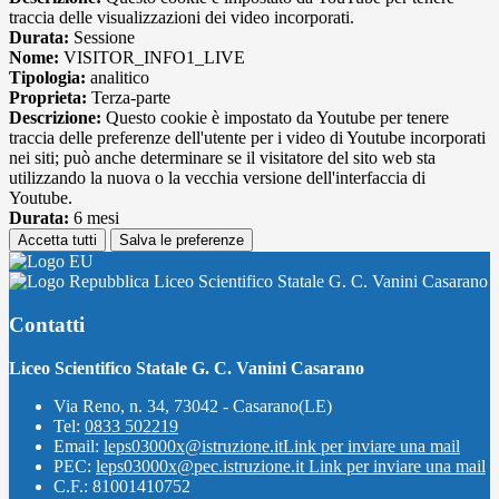
traccia delle visualizzazioni dei video incorporati.
Durata:
Sessione
Nome:
VISITOR_INFO1_LIVE
Tipologia:
analitico
Proprieta:
Terza-parte
Descrizione:
Questo cookie è impostato da Youtube per tenere
traccia delle preferenze dell'utente per i video di Youtube incorporati
nei siti; può anche determinare se il visitatore del sito web sta
utilizzando la nuova o la vecchia versione dell'interfaccia di
Youtube.
Durata:
6 mesi
Accetta tutti
Salva le preferenze
Liceo Scientifico Statale G. C. Vanini Casarano
Contatti
Liceo Scientifico Statale G. C. Vanini Casarano
Via Reno, n. 34, 73042 - Casarano(LE)
Tel:
0833 502219
Email:
leps03000x@istruzione.it
Link per inviare una mail
PEC:
leps03000x@pec.istruzione.it
Link per inviare una mail
C.F.: 81001410752