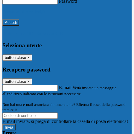
Password
Password dimenticata?
-
Entra con SPID
Entra con CIE
Seleziona utente
button close
×
Recupero password
button close
×
E-mail
Verrà inviato un messaggio
all'indirizzo indicato con le istruzioni necessarie.
Non hai una e-mail associata al nome utente? Effettua il reset della password
tramite la
Login Spaggiari
E-mail inviata, si prega di controllare la casella di posta elettronica!
Errore