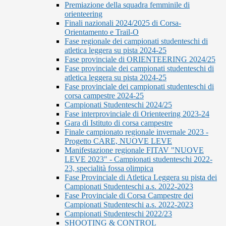
Premiazione della squadra femminile di
orienteering
Finali nazionali 2024/2025 di Corsa-
Orientamento e Trail-O
Fase regionale dei campionati studenteschi di
atletica leggera su pista 2024-25
Fase provinciale di ORIENTEERING 2024/25
Fase provinciale dei campionati studenteschi di
atletica leggera su pista 2024-25
Fase provinciale dei campionati studenteschi di
corsa campestre 2024-25
Campionati Studenteschi 2024/25
Fase interprovinciale di Orienteering 2023-24
Gara di Istituto di corsa campestre
Finale campionato regionale invernale 2023 -
Progetto CARE, NUOVE LEVE
Manifestazione regionale FITAV "NUOVE
LEVE 2023" - Campionati studenteschi 2022-
23, specialità fossa olimpica
Fase Provinciale di Atletica Leggera su pista dei
Campionati Studenteschi a.s. 2022-2023
Fase Provinciale di Corsa Campestre dei
Campionati Studenteschi a.s. 2022-2023
Campionati Studenteschi 2022/23
SHOOTING & CONTROL