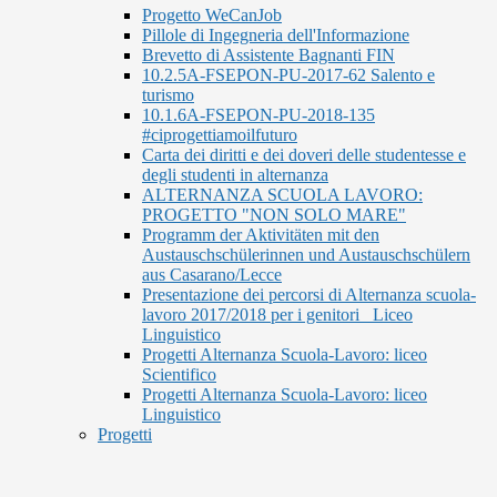
Progetto WeCanJob
Pillole di Ingegneria dell'Informazione
Brevetto di Assistente Bagnanti FIN
10.2.5A-FSEPON-PU-2017-62 Salento e
turismo
10.1.6A-FSEPON-PU-2018-135
#ciprogettiamoilfuturo
Carta dei diritti e dei doveri delle studentesse e
degli studenti in alternanza
ALTERNANZA SCUOLA LAVORO:
PROGETTO "NON SOLO MARE"
Programm der Aktivitäten mit den
Austauschschülerinnen und Austauschschülern
aus Casarano/Lecce
Presentazione dei percorsi di Alternanza scuola-
lavoro 2017/2018 per i genitori_ Liceo
Linguistico
Progetti Alternanza Scuola-Lavoro: liceo
Scientifico
Progetti Alternanza Scuola-Lavoro: liceo
Linguistico
Progetti