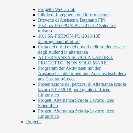
Progetto WeCanJob
Pillole di Ingegneria dell'Informazione
Brevetto di Assistente Bagnanti FIN
10.2.5A-FSEPON-PU-2017-62 Salento e
turismo
10.1.6A-FSEPON-PU-2018-135
#ciprogettiamoilfuturo
Carta dei diritti e dei doveri delle studentesse e
degli studenti in alternanza
ALTERNANZA SCUOLA LAVORO:
PROGETTO "NON SOLO MARE"
Programm der Aktivitäten mit den
Austauschschülerinnen und Austauschschülern
aus Casarano/Lecce
Presentazione dei percorsi di Alternanza scuola-
lavoro 2017/2018 per i genitori_ Liceo
Linguistico
Progetti Alternanza Scuola-Lavoro: liceo
Scientifico
Progetti Alternanza Scuola-Lavoro: liceo
Linguistico
Progetti