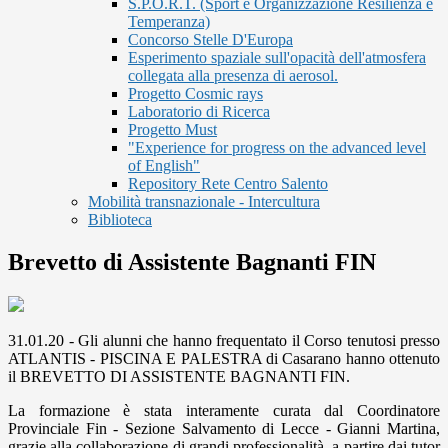
S.P.O.R.T. (Sport è Organizzazione Resilienza e
Temperanza)
Concorso Stelle D'Europa
Esperimento spaziale sull'opacità dell'atmosfera
collegata alla presenza di aerosol.
Progetto Cosmic rays
Laboratorio di Ricerca
Progetto Must
"Experience for progress on the advanced level
of English"
Repository Rete Centro Salento
Mobilità transnazionale - Intercultura
Biblioteca
Brevetto di Assistente Bagnanti FIN
31.01.20 - Gli alunni che hanno frequentato il Corso tenutosi presso
ATLANTIS - PISCINA E PALESTRA di Casarano hanno ottenuto
il BREVETTO DI ASSISTENTE BAGNANTI FIN.
La formazione è stata interamente curata dal Coordinatore
Provinciale Fin - Sezione Salvamento di Lecce - Gianni Martina,
grazie alla collaborazione di grandi professionalità, a partire dai tutor