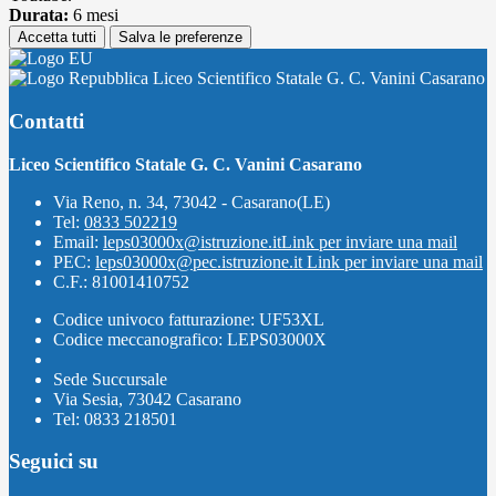
Durata:
6 mesi
Accetta tutti
Salva le preferenze
Liceo Scientifico Statale G. C. Vanini Casarano
Contatti
Liceo Scientifico Statale G. C. Vanini Casarano
Via Reno, n. 34, 73042 - Casarano(LE)
Tel:
0833 502219
Email:
leps03000x@istruzione.it
Link per inviare una mail
PEC:
leps03000x@pec.istruzione.it
Link per inviare una mail
C.F.: 81001410752
Codice univoco fatturazione: UF53XL
Codice meccanografico: LEPS03000X
Sede Succursale
Via Sesia, 73042 Casarano
Tel: 0833 218501
Seguici su