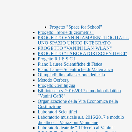
Progetto "Space for School"
Progetto "Storie di geometria"
PROGETTO VANINI AMBIENTI DIGITALI -
UNO SPAZIO UNICO INTEGRATO
PROGETTO "VANINI LAN-WLAN"
PROGETTO "LABORATORI SCIENTIFICI"
Progetto R.I.E.S.C.I.
Piano Lauree Scientifiche di Fisica
Piano Lauree Scientifiche di Matematica
Olimpiadi: link alla sezione dedicata
Metodo Oerberg
Progetto Certilingua
Biblioteca a.s. 2016/2017 e modulo didattico
"Vanini Caffè"
Organizzazione della Vita Economica nella
Costituzione
Laboratori Scientifici
Laboratorio musicale a.s. 2016/2017 e modulo
didattico - "Variazioni Vaniniane
Laboratorio teatrale "Il Piccolo al Vanini"