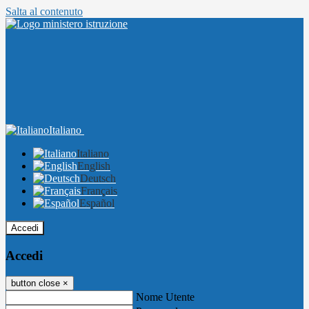
Salta al contenuto
Italiano
Italiano
English
Deutsch
Français
Español
Accedi
Accedi
button close
×
Nome Utente