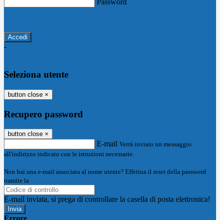
Password
Password dimenticata?
-
Entra con SPID
Entra con CIE
Seleziona utente
button close
×
Recupero password
button close
×
E-mail
Verrà inviato un messaggio
all'indirizzo indicato con le istruzioni necessarie.
Non hai una e-mail associata al nome utente? Effettua il reset della password
tramite la
Login Spaggiari
E-mail inviata, si prega di controllare la casella di posta elettronica!
Errore