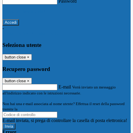
Password
Password dimenticata?
-
Entra con SPID
Entra con CIE
Seleziona utente
button close
×
Recupero password
button close
×
E-mail
Verrà inviato un messaggio
all'indirizzo indicato con le istruzioni necessarie.
Non hai una e-mail associata al nome utente? Effettua il reset della password
tramite la
Login Spaggiari
E-mail inviata, si prega di controllare la casella di posta elettronica!
Errore