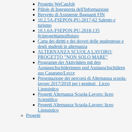
Progetto WeCanJob
Pillole di Ingegneria dell'Informazione
Brevetto di Assistente Bagnanti FIN
10.2.5A-FSEPON-PU-2017-62 Salento e
turismo
10.1.6A-FSEPON-PU-2018-135
#ciprogettiamoilfuturo
Carta dei diritti e dei doveri delle studentesse e
degli studenti in alternanza
ALTERNANZA SCUOLA LAVORO:
PROGETTO "NON SOLO MARE"
Programm der Aktivitäten mit den
Austauschschülerinnen und Austauschschülern
aus Casarano/Lecce
Presentazione dei percorsi di Alternanza scuola-
lavoro 2017/2018 per i genitori_ Liceo
Linguistico
Progetti Alternanza Scuola-Lavoro: liceo
Scientifico
Progetti Alternanza Scuola-Lavoro: liceo
Linguistico
Progetti