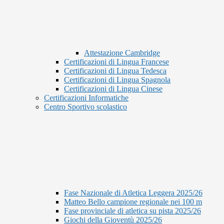
Attestazione Cambridge
Certificazioni di Lingua Francese
Certificazioni di Lingua Tedesca
Certificazioni di Lingua Spagnola
Certificazioni di Lingua Cinese
Certificazioni Informatiche
Centro Sportivo scolastico
Fase Nazionale di Atletica Leggera 2025/26
Matteo Bello campione regionale nei 100 m
Fase provinciale di atletica su pista 2025/26
Giochi della Gioventù 2025/26