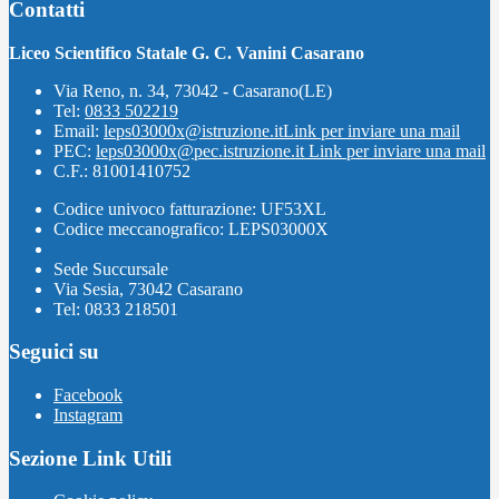
Contatti
Liceo Scientifico Statale G. C. Vanini Casarano
Via Reno, n. 34, 73042 - Casarano(LE)
Tel:
0833 502219
Email:
leps03000x@istruzione.it
Link per inviare una mail
PEC:
leps03000x@pec.istruzione.it
Link per inviare una mail
C.F.: 81001410752
Codice univoco fatturazione: UF53XL
Codice meccanografico: LEPS03000X
Sede Succursale
Via Sesia, 73042 Casarano
Tel: 0833 218501
Seguici su
Facebook
Instagram
Sezione Link Utili