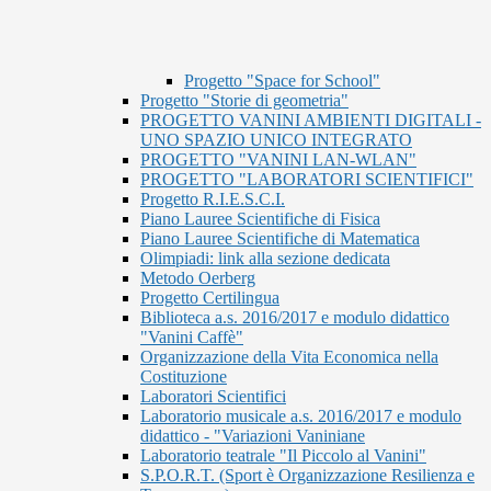
Progetto "Space for School"
Progetto "Storie di geometria"
PROGETTO VANINI AMBIENTI DIGITALI -
UNO SPAZIO UNICO INTEGRATO
PROGETTO "VANINI LAN-WLAN"
PROGETTO "LABORATORI SCIENTIFICI"
Progetto R.I.E.S.C.I.
Piano Lauree Scientifiche di Fisica
Piano Lauree Scientifiche di Matematica
Olimpiadi: link alla sezione dedicata
Metodo Oerberg
Progetto Certilingua
Biblioteca a.s. 2016/2017 e modulo didattico
"Vanini Caffè"
Organizzazione della Vita Economica nella
Costituzione
Laboratori Scientifici
Laboratorio musicale a.s. 2016/2017 e modulo
didattico - "Variazioni Vaniniane
Laboratorio teatrale "Il Piccolo al Vanini"
S.P.O.R.T. (Sport è Organizzazione Resilienza e