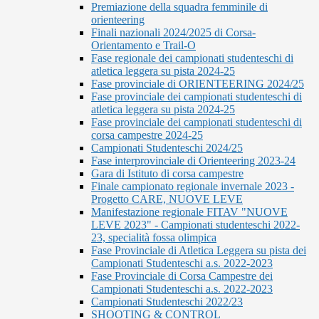
Premiazione della squadra femminile di
orienteering
Finali nazionali 2024/2025 di Corsa-
Orientamento e Trail-O
Fase regionale dei campionati studenteschi di
atletica leggera su pista 2024-25
Fase provinciale di ORIENTEERING 2024/25
Fase provinciale dei campionati studenteschi di
atletica leggera su pista 2024-25
Fase provinciale dei campionati studenteschi di
corsa campestre 2024-25
Campionati Studenteschi 2024/25
Fase interprovinciale di Orienteering 2023-24
Gara di Istituto di corsa campestre
Finale campionato regionale invernale 2023 -
Progetto CARE, NUOVE LEVE
Manifestazione regionale FITAV "NUOVE
LEVE 2023" - Campionati studenteschi 2022-
23, specialità fossa olimpica
Fase Provinciale di Atletica Leggera su pista dei
Campionati Studenteschi a.s. 2022-2023
Fase Provinciale di Corsa Campestre dei
Campionati Studenteschi a.s. 2022-2023
Campionati Studenteschi 2022/23
SHOOTING & CONTROL