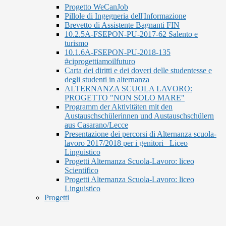
Progetto WeCanJob
Pillole di Ingegneria dell'Informazione
Brevetto di Assistente Bagnanti FIN
10.2.5A-FSEPON-PU-2017-62 Salento e
turismo
10.1.6A-FSEPON-PU-2018-135
#ciprogettiamoilfuturo
Carta dei diritti e dei doveri delle studentesse e
degli studenti in alternanza
ALTERNANZA SCUOLA LAVORO:
PROGETTO "NON SOLO MARE"
Programm der Aktivitäten mit den
Austauschschülerinnen und Austauschschülern
aus Casarano/Lecce
Presentazione dei percorsi di Alternanza scuola-
lavoro 2017/2018 per i genitori_ Liceo
Linguistico
Progetti Alternanza Scuola-Lavoro: liceo
Scientifico
Progetti Alternanza Scuola-Lavoro: liceo
Linguistico
Progetti