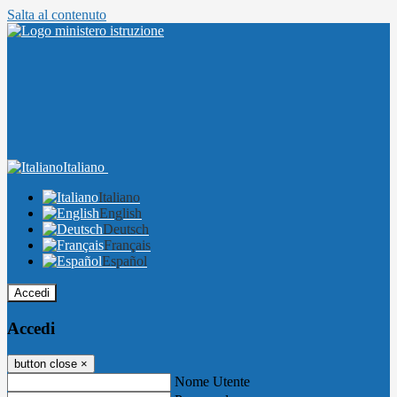
Salta al contenuto
Italiano
Italiano
English
Deutsch
Français
Español
Accedi
Accedi
button close
×
Nome Utente