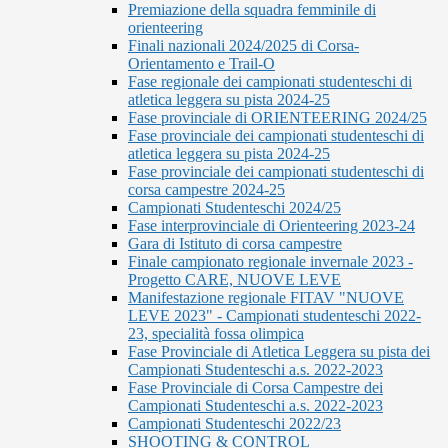
Premiazione della squadra femminile di
orienteering
Finali nazionali 2024/2025 di Corsa-
Orientamento e Trail-O
Fase regionale dei campionati studenteschi di
atletica leggera su pista 2024-25
Fase provinciale di ORIENTEERING 2024/25
Fase provinciale dei campionati studenteschi di
atletica leggera su pista 2024-25
Fase provinciale dei campionati studenteschi di
corsa campestre 2024-25
Campionati Studenteschi 2024/25
Fase interprovinciale di Orienteering 2023-24
Gara di Istituto di corsa campestre
Finale campionato regionale invernale 2023 -
Progetto CARE, NUOVE LEVE
Manifestazione regionale FITAV "NUOVE
LEVE 2023" - Campionati studenteschi 2022-
23, specialità fossa olimpica
Fase Provinciale di Atletica Leggera su pista dei
Campionati Studenteschi a.s. 2022-2023
Fase Provinciale di Corsa Campestre dei
Campionati Studenteschi a.s. 2022-2023
Campionati Studenteschi 2022/23
SHOOTING & CONTROL