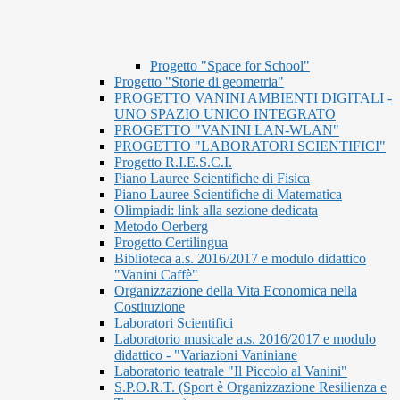
Progetto "Space for School"
Progetto "Storie di geometria"
PROGETTO VANINI AMBIENTI DIGITALI -
UNO SPAZIO UNICO INTEGRATO
PROGETTO "VANINI LAN-WLAN"
PROGETTO "LABORATORI SCIENTIFICI"
Progetto R.I.E.S.C.I.
Piano Lauree Scientifiche di Fisica
Piano Lauree Scientifiche di Matematica
Olimpiadi: link alla sezione dedicata
Metodo Oerberg
Progetto Certilingua
Biblioteca a.s. 2016/2017 e modulo didattico
"Vanini Caffè"
Organizzazione della Vita Economica nella
Costituzione
Laboratori Scientifici
Laboratorio musicale a.s. 2016/2017 e modulo
didattico - "Variazioni Vaniniane
Laboratorio teatrale "Il Piccolo al Vanini"
S.P.O.R.T. (Sport è Organizzazione Resilienza e