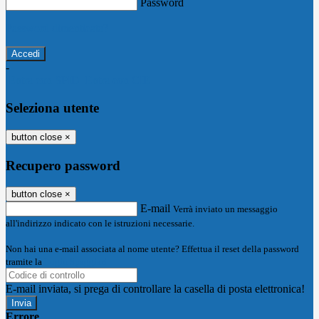
Password
Password dimenticata?
-
Entra con SPID
Entra con CIE
Seleziona utente
button close
×
Recupero password
button close
×
E-mail
Verrà inviato un messaggio
all'indirizzo indicato con le istruzioni necessarie.
Non hai una e-mail associata al nome utente? Effettua il reset della password
tramite la
Login Spaggiari
E-mail inviata, si prega di controllare la casella di posta elettronica!
Errore