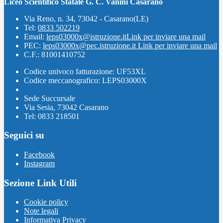
Liceo Scientifico Statale G. C. Vanini Casarano
Via Reno, n. 34, 73042 - Casarano(LE)
Tel:
0833 502219
Email:
leps03000x@istruzione.it
Link per inviare una mail
PEC:
leps03000x@pec.istruzione.it
Link per inviare una mail
C.F.: 81001410752
Codice univoco fatturazione: UF53XL
Codice meccanografico: LEPS03000X
Sede Succursale
Via Sesia, 73042 Casarano
Tel: 0833 218501
Seguici su
Facebook
Instagram
Sezione Link Utili
Cookie policy
Note legali
Informativa Privacy