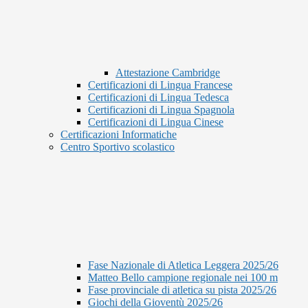
Attestazione Cambridge
Certificazioni di Lingua Francese
Certificazioni di Lingua Tedesca
Certificazioni di Lingua Spagnola
Certificazioni di Lingua Cinese
Certificazioni Informatiche
Centro Sportivo scolastico
Fase Nazionale di Atletica Leggera 2025/26
Matteo Bello campione regionale nei 100 m
Fase provinciale di atletica su pista 2025/26
Giochi della Gioventù 2025/26