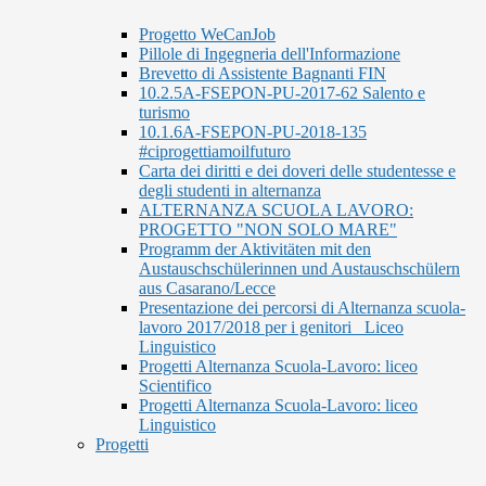
Progetto WeCanJob
Pillole di Ingegneria dell'Informazione
Brevetto di Assistente Bagnanti FIN
10.2.5A-FSEPON-PU-2017-62 Salento e
turismo
10.1.6A-FSEPON-PU-2018-135
#ciprogettiamoilfuturo
Carta dei diritti e dei doveri delle studentesse e
degli studenti in alternanza
ALTERNANZA SCUOLA LAVORO:
PROGETTO "NON SOLO MARE"
Programm der Aktivitäten mit den
Austauschschülerinnen und Austauschschülern
aus Casarano/Lecce
Presentazione dei percorsi di Alternanza scuola-
lavoro 2017/2018 per i genitori_ Liceo
Linguistico
Progetti Alternanza Scuola-Lavoro: liceo
Scientifico
Progetti Alternanza Scuola-Lavoro: liceo
Linguistico
Progetti