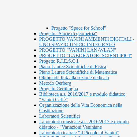
Progetto "Space for School"
Progetto "Storie di geometria"
PROGETTO VANINI AMBIENTI DIGITALI -
UNO SPAZIO UNICO INTEGRATO
PROGETTO "VANINI LAN-WLAN"
PROGETTO "LABORATORI SCIENTIFICI"
Progetto R.I.E.S.C.I.
Piano Lauree Scientifiche di Fisica
Piano Lauree Scientifiche di Matematica
Olimpiadi: link alla sezione dedicata
Metodo Oerberg
Progetto Certilingua
Biblioteca a.s. 2016/2017 e modulo didattico
"Vanini Caffè"
Organizzazione della Vita Economica nella
Costituzione
Laboratori Scientifici
Laboratorio musicale a.s. 2016/2017 e modulo
didattico - "Variazioni Vaniniane
Laboratorio teatrale "Il Piccolo al Vanini"