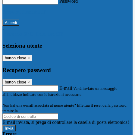
Password
Password dimenticata?
-
Entra con SPID
Entra con CIE
Seleziona utente
button close
×
Recupero password
button close
×
E-mail
Verrà inviato un messaggio
all'indirizzo indicato con le istruzioni necessarie.
Non hai una e-mail associata al nome utente? Effettua il reset della password
tramite la
Login Spaggiari
E-mail inviata, si prega di controllare la casella di posta elettronica!
Errore