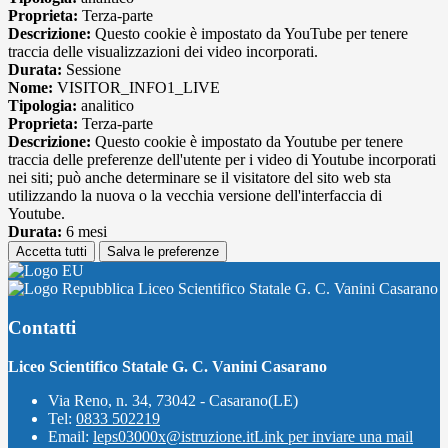
Proprieta:
Terza-parte
Descrizione:
Questo cookie è impostato da YouTube per tenere
traccia delle visualizzazioni dei video incorporati.
Durata:
Sessione
Nome:
VISITOR_INFO1_LIVE
Tipologia:
analitico
Proprieta:
Terza-parte
Descrizione:
Questo cookie è impostato da Youtube per tenere
traccia delle preferenze dell'utente per i video di Youtube incorporati
nei siti; può anche determinare se il visitatore del sito web sta
utilizzando la nuova o la vecchia versione dell'interfaccia di
Youtube.
Durata:
6 mesi
Accetta tutti
Salva le preferenze
Liceo Scientifico Statale G. C. Vanini Casarano
Contatti
Liceo Scientifico Statale G. C. Vanini Casarano
Via Reno, n. 34, 73042 - Casarano(LE)
Tel:
0833 502219
Email:
leps03000x@istruzione.it
Link per inviare una mail