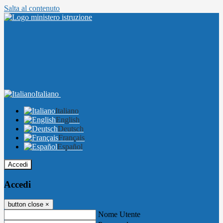
Salta al contenuto
Italiano
Italiano
English
Deutsch
Français
Español
Accedi
Accedi
button close
×
Nome Utente