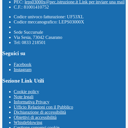
PEC:
leps03000x@pec.istruzione.it
Link per inviare una mail
C.F.: 81001410752
Codice univoco fatturazione: UF53XL
Codice meccanografico: LEPS03000X
Sede Succursale
Via Sesia, 73042 Casarano
Tel: 0833 218501
Seguici su
Facebook
Instagram
Sezione Link Utili
Cookie policy
Note legali
Informativa Privacy
Ufficio Relazioni con il Pubblico
Dichiarazione di accessibilità
Obiettivi di accessibilità
Whistleblowing
Gestione consensi cookie