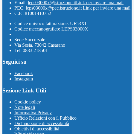
Email:
leps03000x@istruzione.it
Link per inviare una mail
PEC:
leps03000x@pec.istruzione.it
Link per inviare una mail
C.F.: 81001410752
Codice univoco fatturazione: UF53XL
Codice meccanografico: LEPS03000X
Sede Succursale
Via Sesia, 73042 Casarano
Tel: 0833 218501
Seguici su
Facebook
Instagram
Sezione Link Utili
Cookie policy
Note legali
Informativa Privacy
Ufficio Relazioni con il Pubblico
Dichiarazione di accessibilità
Obiettivi di accessibilità