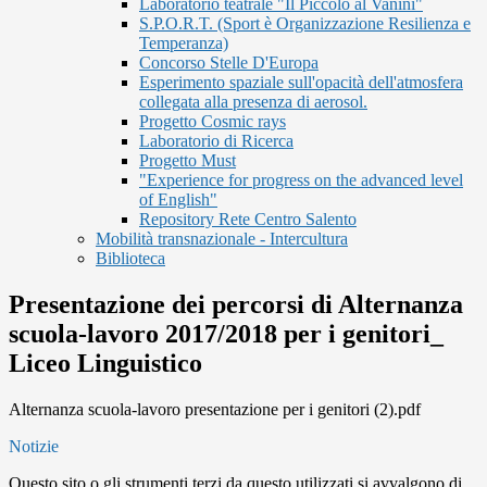
Laboratorio teatrale "Il Piccolo al Vanini"
S.P.O.R.T. (Sport è Organizzazione Resilienza e
Temperanza)
Concorso Stelle D'Europa
Esperimento spaziale sull'opacità dell'atmosfera
collegata alla presenza di aerosol.
Progetto Cosmic rays
Laboratorio di Ricerca
Progetto Must
"Experience for progress on the advanced level
of English"
Repository Rete Centro Salento
Mobilità transnazionale - Intercultura
Biblioteca
Presentazione dei percorsi di Alternanza
scuola-lavoro 2017/2018 per i genitori_
Liceo Linguistico
Alternanza scuola-lavoro presentazione per i genitori (2).pdf
Notizie
Questo sito o gli strumenti terzi da questo utilizzati si avvalgono di