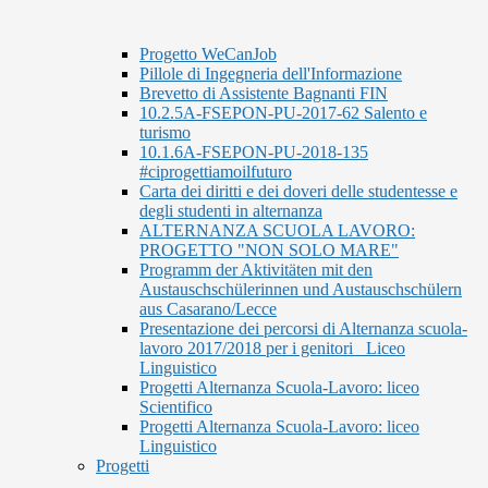
Progetto WeCanJob
Pillole di Ingegneria dell'Informazione
Brevetto di Assistente Bagnanti FIN
10.2.5A-FSEPON-PU-2017-62 Salento e
turismo
10.1.6A-FSEPON-PU-2018-135
#ciprogettiamoilfuturo
Carta dei diritti e dei doveri delle studentesse e
degli studenti in alternanza
ALTERNANZA SCUOLA LAVORO:
PROGETTO "NON SOLO MARE"
Programm der Aktivitäten mit den
Austauschschülerinnen und Austauschschülern
aus Casarano/Lecce
Presentazione dei percorsi di Alternanza scuola-
lavoro 2017/2018 per i genitori_ Liceo
Linguistico
Progetti Alternanza Scuola-Lavoro: liceo
Scientifico
Progetti Alternanza Scuola-Lavoro: liceo
Linguistico
Progetti