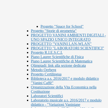
Progetto "Space for School"
Progetto "Storie di geometria"
PROGETTO VANINI AMBIENTI DIGITALI -
UNO SPAZIO UNICO INTEGRATO
PROGETTO "VANINI LAN-WLAN"
PROGETTO "LABORATORI SCIENTIFICI"
Progetto R.I.E.S.C.I.
Piano Lauree Scientifiche di Fisica
Piano Lauree Scientifiche di Matematica
Olimpiadi: link alla sezione dedicata
Metodo Oerberg
Progetto Certilingua
Biblioteca a.s. 2016/2017 e modulo didattico
"Vanini Caffè"
Organizzazione della Vita Economica nella
Costituzione
Laboratori Scientifici
Laboratorio musicale a.s. 2016/2017 e modulo
didattico - "Variazioni Vaniniane