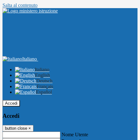
Salta al contenuto
Italiano
Italiano
English
Deutsch
Français
Español
Accedi
Accedi
button close
×
Nome Utente