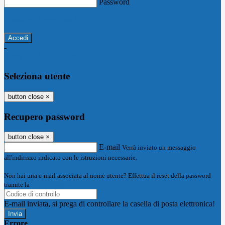
Password
Password dimenticata?
-
Entra con SPID
Entra con CIE
Seleziona utente
button close
×
Recupero password
button close
×
E-mail
Verrà inviato un messaggio
all'indirizzo indicato con le istruzioni necessarie.
Non hai una e-mail associata al nome utente? Effettua il reset della password
tramite la
Login Spaggiari
E-mail inviata, si prega di controllare la casella di posta elettronica!
Errore