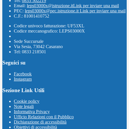
Tel:
0833 502219
Email:
leps03000x@istruzione.it
Link per inviare una mail
PEC:
leps03000x@pec.istruzione.it
Link per inviare una mail
C.F.: 81001410752
Codice univoco fatturazione: UF53XL
Codice meccanografico: LEPS03000X
Sede Succursale
Via Sesia, 73042 Casarano
Tel: 0833 218501
Seguici su
Facebook
Instagram
Sezione Link Utili
Cookie policy
Note legali
Informativa Privacy
Ufficio Relazioni con il Pubblico
Dichiarazione di accessibilità
Obiettivi di accessibilità