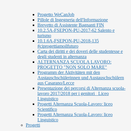
Progetto WeCanJob
Pillole di Ingegneria dell'Informazione
Brevetto di Assistente Bagnanti FIN
10.2.5A-FSEPON-PU-2017-62 Salento e
turismo
10.1.6A-FSEPON-PU-2018-135
#ciprogettiamoilfuturo
Carta dei diritti e dei doveri delle studentesse e
degli studenti in alternanza
ALTERNANZA SCUOLA LAVORO:
PROGETTO "NON SOLO MARE"
Programm der Aktivitäten mit den
Austauschschülerinnen und Austauschschülern
aus Casarano/Lecce
Presentazione dei percorsi di Alternanza scuola-
lavoro 2017/2018 per i genitori_ Liceo
Linguistico
Progetti Alternanza Scuola-Lavoro: liceo
Scientifico
Progetti Alternanza Scuola-Lavoro: liceo
Linguistico
Progetti