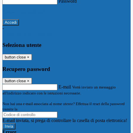
Password
Password dimenticata?
-
Entra con SPID
Entra con CIE
Seleziona utente
button close
×
Recupero password
button close
×
E-mail
Verrà inviato un messaggio
all'indirizzo indicato con le istruzioni necessarie.
Non hai una e-mail associata al nome utente? Effettua il reset della password
tramite la
Login Spaggiari
E-mail inviata, si prega di controllare la casella di posta elettronica!
Errore