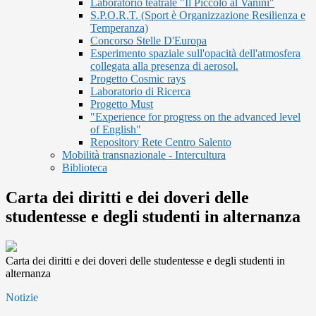
Laboratorio teatrale "Il Piccolo al Vanini"
S.P.O.R.T. (Sport è Organizzazione Resilienza e
Temperanza)
Concorso Stelle D'Europa
Esperimento spaziale sull'opacità dell'atmosfera
collegata alla presenza di aerosol.
Progetto Cosmic rays
Laboratorio di Ricerca
Progetto Must
"Experience for progress on the advanced level
of English"
Repository Rete Centro Salento
Mobilità transnazionale - Intercultura
Biblioteca
Carta dei diritti e dei doveri delle
studentesse e degli studenti in alternanza
Carta dei diritti e dei doveri delle studentesse e degli studenti in
alternanza
Notizie