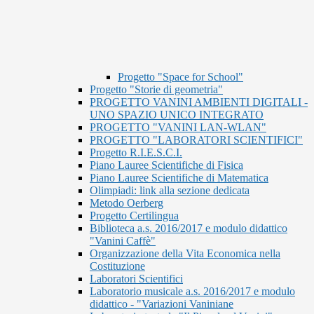
Progetto "Space for School"
Progetto "Storie di geometria"
PROGETTO VANINI AMBIENTI DIGITALI -
UNO SPAZIO UNICO INTEGRATO
PROGETTO "VANINI LAN-WLAN"
PROGETTO "LABORATORI SCIENTIFICI"
Progetto R.I.E.S.C.I.
Piano Lauree Scientifiche di Fisica
Piano Lauree Scientifiche di Matematica
Olimpiadi: link alla sezione dedicata
Metodo Oerberg
Progetto Certilingua
Biblioteca a.s. 2016/2017 e modulo didattico
"Vanini Caffè"
Organizzazione della Vita Economica nella
Costituzione
Laboratori Scientifici
Laboratorio musicale a.s. 2016/2017 e modulo
didattico - "Variazioni Vaniniane