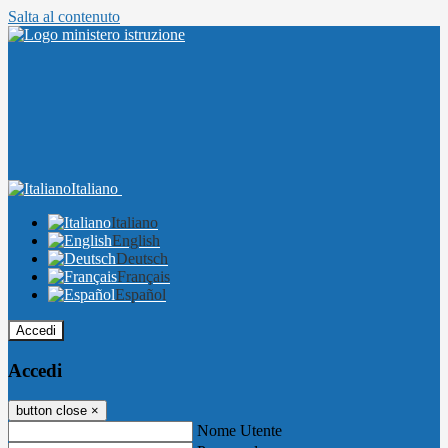
Salta al contenuto
Italiano
Italiano
English
Deutsch
Français
Español
Accedi
Accedi
button close
×
Nome Utente