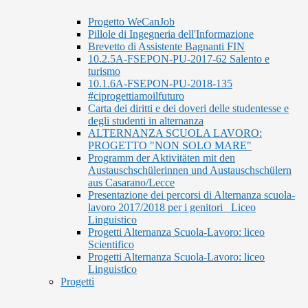
Progetto WeCanJob
Pillole di Ingegneria dell'Informazione
Brevetto di Assistente Bagnanti FIN
10.2.5A-FSEPON-PU-2017-62 Salento e
turismo
10.1.6A-FSEPON-PU-2018-135
#ciprogettiamoilfuturo
Carta dei diritti e dei doveri delle studentesse e
degli studenti in alternanza
ALTERNANZA SCUOLA LAVORO:
PROGETTO "NON SOLO MARE"
Programm der Aktivitäten mit den
Austauschschülerinnen und Austauschschülern
aus Casarano/Lecce
Presentazione dei percorsi di Alternanza scuola-
lavoro 2017/2018 per i genitori_ Liceo
Linguistico
Progetti Alternanza Scuola-Lavoro: liceo
Scientifico
Progetti Alternanza Scuola-Lavoro: liceo
Linguistico
Progetti