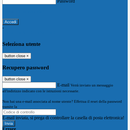
Password
Password dimenticata?
-
Entra con SPID
Entra con CIE
Seleziona utente
button close
×
Recupero password
button close
×
E-mail
Verrà inviato un messaggio
all'indirizzo indicato con le istruzioni necessarie.
Non hai una e-mail associata al nome utente? Effettua il reset della password
tramite la
Login Spaggiari
E-mail inviata, si prega di controllare la casella di posta elettronica!
Errore