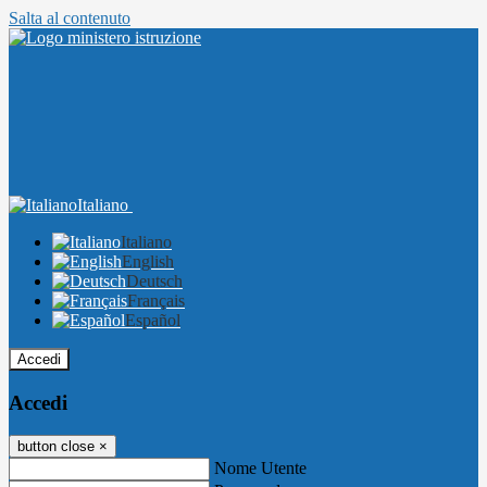
Salta al contenuto
Italiano
Italiano
English
Deutsch
Français
Español
Accedi
Accedi
button close
×
Nome Utente