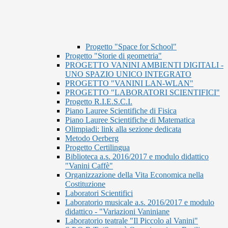
Progetto "Space for School"
Progetto "Storie di geometria"
PROGETTO VANINI AMBIENTI DIGITALI -
UNO SPAZIO UNICO INTEGRATO
PROGETTO "VANINI LAN-WLAN"
PROGETTO "LABORATORI SCIENTIFICI"
Progetto R.I.E.S.C.I.
Piano Lauree Scientifiche di Fisica
Piano Lauree Scientifiche di Matematica
Olimpiadi: link alla sezione dedicata
Metodo Oerberg
Progetto Certilingua
Biblioteca a.s. 2016/2017 e modulo didattico
"Vanini Caffè"
Organizzazione della Vita Economica nella
Costituzione
Laboratori Scientifici
Laboratorio musicale a.s. 2016/2017 e modulo
didattico - "Variazioni Vaniniane
Laboratorio teatrale "Il Piccolo al Vanini"