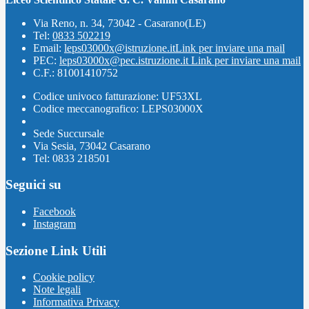
Via Reno, n. 34, 73042 - Casarano(LE)
Tel:
0833 502219
Email:
leps03000x@istruzione.it
Link per inviare una mail
PEC:
leps03000x@pec.istruzione.it
Link per inviare una mail
C.F.: 81001410752
Codice univoco fatturazione: UF53XL
Codice meccanografico: LEPS03000X
Sede Succursale
Via Sesia, 73042 Casarano
Tel: 0833 218501
Seguici su
Facebook
Instagram
Sezione Link Utili
Cookie policy
Note legali
Informativa Privacy