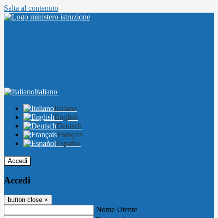
Salta al contenuto
Italiano
Italiano
English
Deutsch
Français
Español
Accedi
Accedi
button close
×
Nome Utente