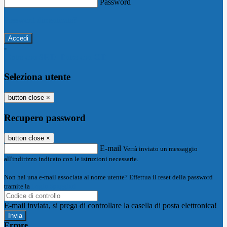
Password
Password dimenticata?
-
Entra con SPID
Entra con CIE
Seleziona utente
button close
×
Recupero password
button close
×
E-mail
Verrà inviato un messaggio
all'indirizzo indicato con le istruzioni necessarie.
Non hai una e-mail associata al nome utente? Effettua il reset della password
tramite la
Login Spaggiari
E-mail inviata, si prega di controllare la casella di posta elettronica!
Errore