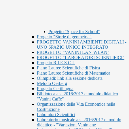
Progetto "Space for School"
Progetto "Storie di geometria"
PROGETTO VANINI AMBIENTI DIGITALI -
UNO SPAZIO UNICO INTEGRATO
PROGETTO "VANINI LAN-WLAN"
PROGETTO "LABORATORI SCIENTIFICI"
Progetto R.I.E.S.C.I.
Piano Lauree Scientifiche di Fisica
Piano Lauree Scientifiche di Matematica
Olimpiadi: link alla sezione dedicata
Metodo Oerberg
Progetto Certilingua
Biblioteca a.s. 2016/2017 e modulo didattico
"Vanini Caffè"
Organizzazione della Vita Economica nella
Costituzione
Laboratori Scientifici
Laboratorio musicale a.s. 2016/2017 e modulo
didattico - "Variazioni Vaniniane