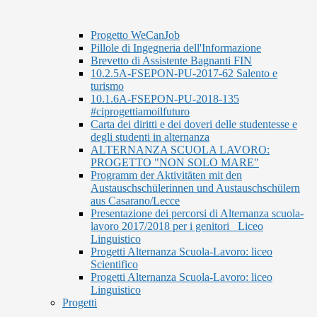
Progetto WeCanJob
Pillole di Ingegneria dell'Informazione
Brevetto di Assistente Bagnanti FIN
10.2.5A-FSEPON-PU-2017-62 Salento e
turismo
10.1.6A-FSEPON-PU-2018-135
#ciprogettiamoilfuturo
Carta dei diritti e dei doveri delle studentesse e
degli studenti in alternanza
ALTERNANZA SCUOLA LAVORO:
PROGETTO "NON SOLO MARE"
Programm der Aktivitäten mit den
Austauschschülerinnen und Austauschschülern
aus Casarano/Lecce
Presentazione dei percorsi di Alternanza scuola-
lavoro 2017/2018 per i genitori_ Liceo
Linguistico
Progetti Alternanza Scuola-Lavoro: liceo
Scientifico
Progetti Alternanza Scuola-Lavoro: liceo
Linguistico
Progetti