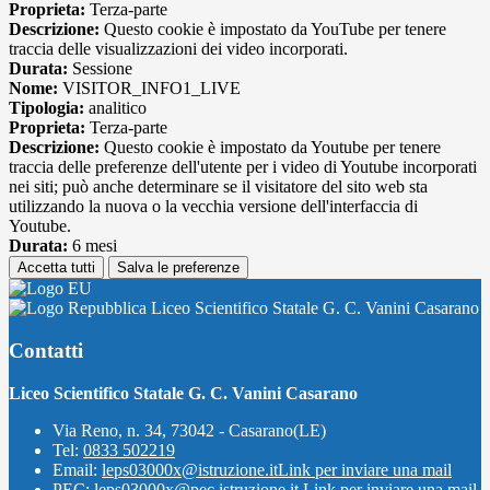
Proprieta:
Terza-parte
Descrizione:
Questo cookie è impostato da YouTube per tenere
traccia delle visualizzazioni dei video incorporati.
Durata:
Sessione
Nome:
VISITOR_INFO1_LIVE
Tipologia:
analitico
Proprieta:
Terza-parte
Descrizione:
Questo cookie è impostato da Youtube per tenere
traccia delle preferenze dell'utente per i video di Youtube incorporati
nei siti; può anche determinare se il visitatore del sito web sta
utilizzando la nuova o la vecchia versione dell'interfaccia di
Youtube.
Durata:
6 mesi
Accetta tutti
Salva le preferenze
Liceo Scientifico Statale G. C. Vanini Casarano
Contatti
Liceo Scientifico Statale G. C. Vanini Casarano
Via Reno, n. 34, 73042 - Casarano(LE)
Tel:
0833 502219
Email:
leps03000x@istruzione.it
Link per inviare una mail
PEC:
leps03000x@pec.istruzione.it
Link per inviare una mail