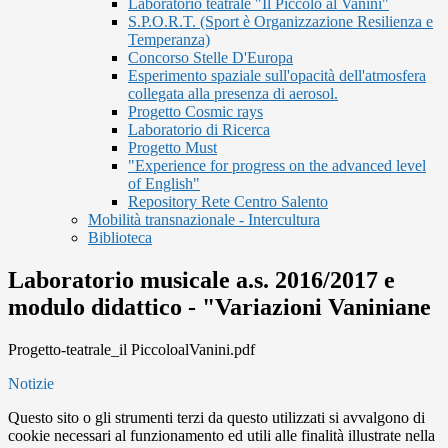
Laboratorio teatrale "Il Piccolo al Vanini"
S.P.O.R.T. (Sport è Organizzazione Resilienza e
Temperanza)
Concorso Stelle D'Europa
Esperimento spaziale sull'opacità dell'atmosfera
collegata alla presenza di aerosol.
Progetto Cosmic rays
Laboratorio di Ricerca
Progetto Must
"Experience for progress on the advanced level
of English"
Repository Rete Centro Salento
Mobilità transnazionale - Intercultura
Biblioteca
Laboratorio musicale a.s. 2016/2017 e
modulo didattico - "Variazioni Vaniniane
Progetto-teatrale_il PiccoloalVanini.pdf
Notizie
Questo sito o gli strumenti terzi da questo utilizzati si avvalgono di
cookie necessari al funzionamento ed utili alle finalità illustrate nella