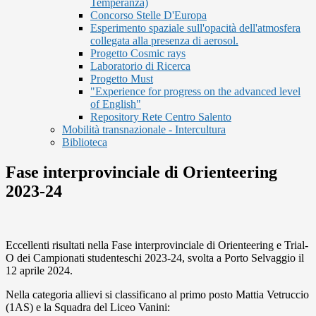
Temperanza)
Concorso Stelle D'Europa
Esperimento spaziale sull'opacità dell'atmosfera
collegata alla presenza di aerosol.
Progetto Cosmic rays
Laboratorio di Ricerca
Progetto Must
"Experience for progress on the advanced level
of English"
Repository Rete Centro Salento
Mobilità transnazionale - Intercultura
Biblioteca
Fase interprovinciale di Orienteering
2023-24
Eccellenti risultati nella Fase interprovinciale di Orienteering e Trial-
O dei Campionati studenteschi 2023-24, svolta a Porto Selvaggio il
12 aprile 2024.
Nella c
ategoria allievi si classificano al primo posto Mattia Vetruccio
(1AS) e la
Squadra del Liceo Vanini: