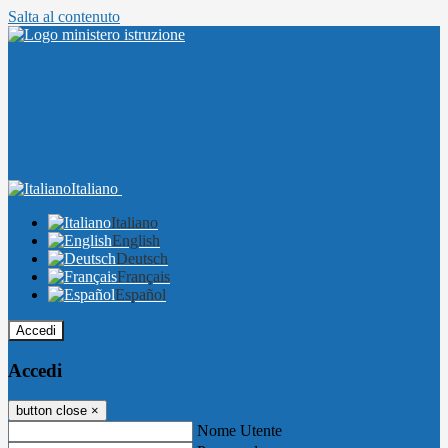
Salta al contenuto
Italiano
Italiano
English
Deutsch
Français
Español
Accedi
Accedi
button close
×
Nome Utente