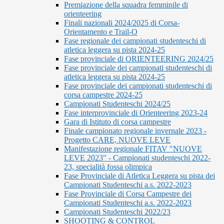
Premiazione della squadra femminile di
orienteering
Finali nazionali 2024/2025 di Corsa-
Orientamento e Trail-O
Fase regionale dei campionati studenteschi di
atletica leggera su pista 2024-25
Fase provinciale di ORIENTEERING 2024/25
Fase provinciale dei campionati studenteschi di
atletica leggera su pista 2024-25
Fase provinciale dei campionati studenteschi di
corsa campestre 2024-25
Campionati Studenteschi 2024/25
Fase interprovinciale di Orienteering 2023-24
Gara di Istituto di corsa campestre
Finale campionato regionale invernale 2023 -
Progetto CARE, NUOVE LEVE
Manifestazione regionale FITAV "NUOVE
LEVE 2023" - Campionati studenteschi 2022-
23, specialità fossa olimpica
Fase Provinciale di Atletica Leggera su pista dei
Campionati Studenteschi a.s. 2022-2023
Fase Provinciale di Corsa Campestre dei
Campionati Studenteschi a.s. 2022-2023
Campionati Studenteschi 2022/23
SHOOTING & CONTROL