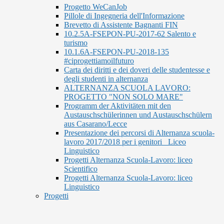
Progetto WeCanJob
Pillole di Ingegneria dell'Informazione
Brevetto di Assistente Bagnanti FIN
10.2.5A-FSEPON-PU-2017-62 Salento e
turismo
10.1.6A-FSEPON-PU-2018-135
#ciprogettiamoilfuturo
Carta dei diritti e dei doveri delle studentesse e
degli studenti in alternanza
ALTERNANZA SCUOLA LAVORO:
PROGETTO "NON SOLO MARE"
Programm der Aktivitäten mit den
Austauschschülerinnen und Austauschschülern
aus Casarano/Lecce
Presentazione dei percorsi di Alternanza scuola-
lavoro 2017/2018 per i genitori_ Liceo
Linguistico
Progetti Alternanza Scuola-Lavoro: liceo
Scientifico
Progetti Alternanza Scuola-Lavoro: liceo
Linguistico
Progetti