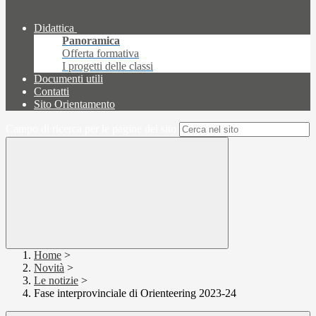
Didattica
Panoramica
Offerta formativa
I progetti delle classi
Documenti utili
Contatti
Sito Orientamento
Campo di ricerca per le pagine del sito
Home
>
Novità
>
Le notizie
>
Fase interprovinciale di Orienteering 2023-24