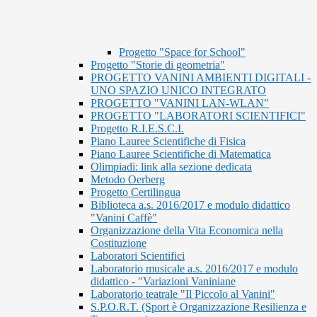
Progetto "Space for School"
Progetto "Storie di geometria"
PROGETTO VANINI AMBIENTI DIGITALI -
UNO SPAZIO UNICO INTEGRATO
PROGETTO "VANINI LAN-WLAN"
PROGETTO "LABORATORI SCIENTIFICI"
Progetto R.I.E.S.C.I.
Piano Lauree Scientifiche di Fisica
Piano Lauree Scientifiche di Matematica
Olimpiadi: link alla sezione dedicata
Metodo Oerberg
Progetto Certilingua
Biblioteca a.s. 2016/2017 e modulo didattico
"Vanini Caffè"
Organizzazione della Vita Economica nella
Costituzione
Laboratori Scientifici
Laboratorio musicale a.s. 2016/2017 e modulo
didattico - "Variazioni Vaniniane
Laboratorio teatrale "Il Piccolo al Vanini"
S.P.O.R.T. (Sport è Organizzazione Resilienza e