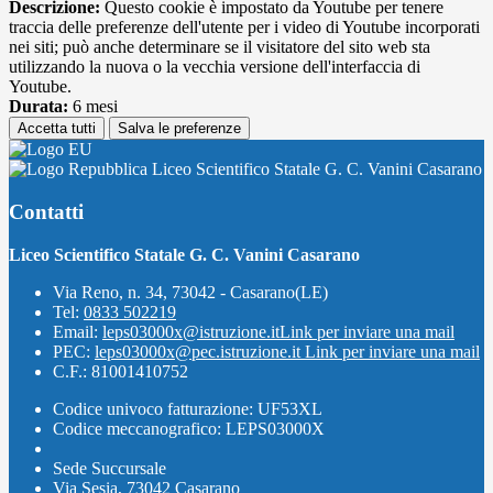
Descrizione:
Questo cookie è impostato da Youtube per tenere
traccia delle preferenze dell'utente per i video di Youtube incorporati
nei siti; può anche determinare se il visitatore del sito web sta
utilizzando la nuova o la vecchia versione dell'interfaccia di
Youtube.
Durata:
6 mesi
Accetta tutti
Salva le preferenze
Liceo Scientifico Statale G. C. Vanini Casarano
Contatti
Liceo Scientifico Statale G. C. Vanini Casarano
Via Reno, n. 34, 73042 - Casarano(LE)
Tel:
0833 502219
Email:
leps03000x@istruzione.it
Link per inviare una mail
PEC:
leps03000x@pec.istruzione.it
Link per inviare una mail
C.F.: 81001410752
Codice univoco fatturazione: UF53XL
Codice meccanografico: LEPS03000X
Sede Succursale
Via Sesia, 73042 Casarano