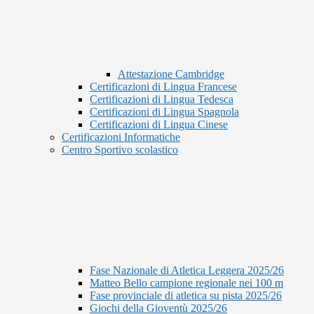
Attestazione Cambridge
Certificazioni di Lingua Francese
Certificazioni di Lingua Tedesca
Certificazioni di Lingua Spagnola
Certificazioni di Lingua Cinese
Certificazioni Informatiche
Centro Sportivo scolastico
Fase Nazionale di Atletica Leggera 2025/26
Matteo Bello campione regionale nei 100 m
Fase provinciale di atletica su pista 2025/26
Giochi della Gioventù 2025/26