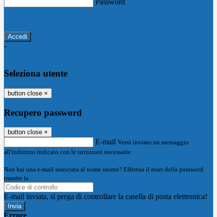
Password
Password dimenticata?
-
Entra con SPID
Entra con CIE
Seleziona utente
button close
×
Recupero password
button close
×
E-mail
Verrà inviato un messaggio
all'indirizzo indicato con le istruzioni necessarie.
Non hai una e-mail associata al nome utente? Effettua il reset della password
tramite la
Login Spaggiari
E-mail inviata, si prega di controllare la casella di posta elettronica!
Errore