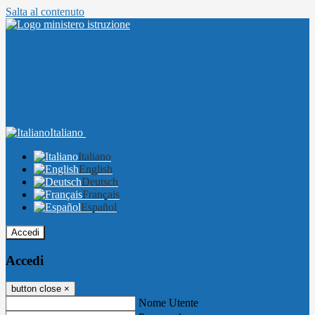
Salta al contenuto
Italiano
Italiano
English
Deutsch
Français
Español
Accedi
Accedi
button close
×
Nome Utente