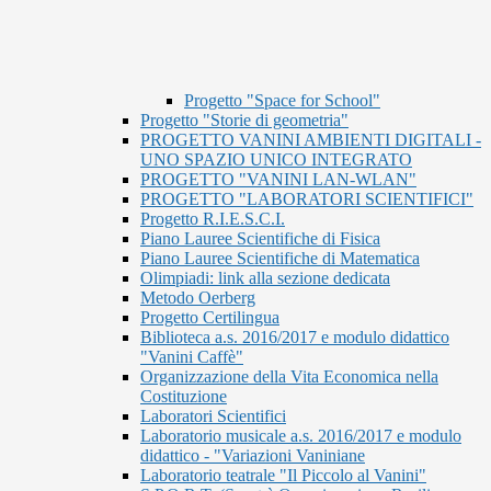
Progetto "Space for School"
Progetto "Storie di geometria"
PROGETTO VANINI AMBIENTI DIGITALI -
UNO SPAZIO UNICO INTEGRATO
PROGETTO "VANINI LAN-WLAN"
PROGETTO "LABORATORI SCIENTIFICI"
Progetto R.I.E.S.C.I.
Piano Lauree Scientifiche di Fisica
Piano Lauree Scientifiche di Matematica
Olimpiadi: link alla sezione dedicata
Metodo Oerberg
Progetto Certilingua
Biblioteca a.s. 2016/2017 e modulo didattico
"Vanini Caffè"
Organizzazione della Vita Economica nella
Costituzione
Laboratori Scientifici
Laboratorio musicale a.s. 2016/2017 e modulo
didattico - "Variazioni Vaniniane
Laboratorio teatrale "Il Piccolo al Vanini"