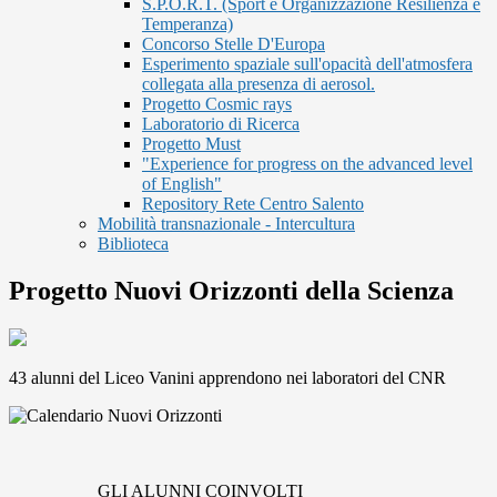
S.P.O.R.T. (Sport è Organizzazione Resilienza e
Temperanza)
Concorso Stelle D'Europa
Esperimento spaziale sull'opacità dell'atmosfera
collegata alla presenza di aerosol.
Progetto Cosmic rays
Laboratorio di Ricerca
Progetto Must
"Experience for progress on the advanced level
of English"
Repository Rete Centro Salento
Mobilità transnazionale - Intercultura
Biblioteca
Progetto Nuovi Orizzonti della Scienza
43 alunni del Liceo Vanini apprendono nei laboratori del CNR
GLI ALUNNI COINVOLTI