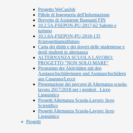
Progetto WeCanJob
Pillole di Ingegneria dell'Informazione
Brevetto di Assistente Bagnanti FIN
10.2.5A-FSEPON-PU-2017-62 Salento e
turismo
10.1.6A-FSEPON-PU-2018-135
#ciprogettiamoilfuturo
Carta dei diritti e dei doveri delle studentesse e
degli studenti in alternanza
ALTERNANZA SCUOLA LAVORO:
PROGETTO "NON SOLO MARE"
Programm der Aktivitäten mit den
Austauschschülerinnen und Austauschschülern
aus Casarano/Lecce
Presentazione dei percorsi di Alternanza scuola-
lavoro 2017/2018 per i genitori_ Liceo
Linguistico
Progetti Alternanza Scuola-Lavoro: liceo
Scientifico
Progetti Alternanza Scuola-Lavoro: liceo
Linguistico
Progetti