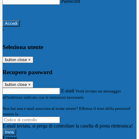
Password
Password dimenticata?
-
Entra con SPID
Entra con CIE
Seleziona utente
button close
×
Recupero password
button close
×
E-mail
Verrà inviato un messaggio
all'indirizzo indicato con le istruzioni necessarie.
Non hai una e-mail associata al nome utente? Effettua il reset della password
tramite la
Login Spaggiari
E-mail inviata, si prega di controllare la casella di posta elettronica!
Errore