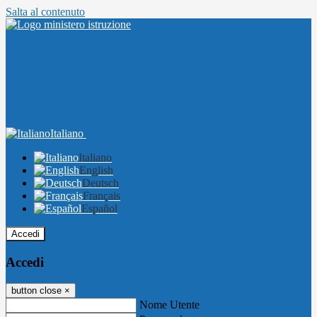
Salta al contenuto
Italiano
Italiano
English
Deutsch
Français
Español
Accedi
Accedi
button close
×
Nome Utente