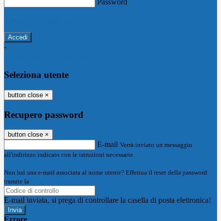
Password
Password dimenticata?
-
Entra con SPID
Entra con CIE
Seleziona utente
button close
×
Recupero password
button close
×
E-mail
Verrà inviato un messaggio
all'indirizzo indicato con le istruzioni necessarie.
Non hai una e-mail associata al nome utente? Effettua il reset della password
tramite la
Login Spaggiari
E-mail inviata, si prega di controllare la casella di posta elettronica!
Errore