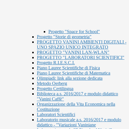
Progetto "Space for School"
Progetto "Storie di geometria"
PROGETTO VANINI AMBIENTI DIGITALI -
UNO SPAZIO UNICO INTEGRATO
PROGETTO "VANINI LAN-WLAN"
PROGETTO "LABORATORI SCIENTIFICI"
Progetto R.I.E.S.C.I.
Piano Lauree Scientifiche di Fisica
Piano Lauree Scientifiche di Matematica
Olimpiadi: link alla sezione dedicata
Metodo Oerberg
Progetto Certilingua
Biblioteca a.s. 2016/2017 e modulo didattico
"Vanini Caffè"
Organizzazione della Vita Economica nella
Costituzione
Laboratori Scientifici
Laboratorio musicale a.s. 2016/2017 e modulo
didattico - "Variazioni Vaniniane