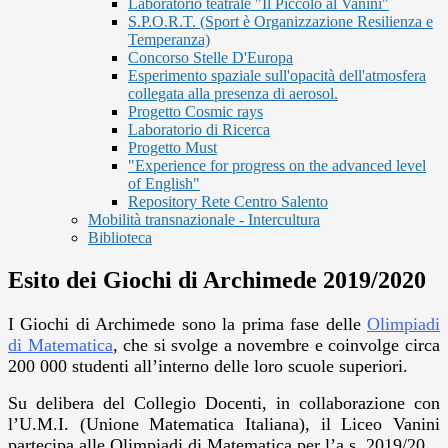
Laboratorio teatrale "Il Piccolo al Vanini"
S.P.O.R.T. (Sport è Organizzazione Resilienza e
Temperanza)
Concorso Stelle D'Europa
Esperimento spaziale sull'opacità dell'atmosfera
collegata alla presenza di aerosol.
Progetto Cosmic rays
Laboratorio di Ricerca
Progetto Must
"Experience for progress on the advanced level
of English"
Repository Rete Centro Salento
Mobilità transnazionale - Intercultura
Biblioteca
Esito dei Giochi di Archimede 2019/2020
I Giochi di Archimede sono la prima fase delle
Olimpiadi
di Matematica
, che si svolge a novembre e coinvolge circa
200 000 studenti all’interno delle loro scuole superiori.
Su delibera del Collegio Docenti, in collaborazione con
l’U.M.I. (Unione Matematica Italiana), il Liceo Vanini
partecipa alle Olimpiadi di Matematica per l’a.s. 2019/20.