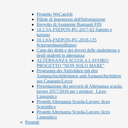
Progetto WeCanJob
Pillole di Ingegneria dell'Informazione
Brevetto di Assistente Bagnanti FIN
10.2.5A-FSEPON-PU-2017-62 Salento e
turismo
10.1.6A-FSEPON-PU-2018-135
#ciprogettiamoilfuturo
Carta dei diritti e dei doveri delle studentesse e
degli studenti in alternanza
ALTERNANZA SCUOLA LAVORO:
PROGETTO "NON SOLO MARE"
Programm der Aktivitäten mit den
Austauschschülerinnen und Austauschschülern
aus Casarano/Lecce
Presentazione dei percorsi di Alternanza scuola-
lavoro 2017/2018 per i genitori_ Liceo
Linguistico
Progetti Alternanza Scuola-Lavoro: liceo
Scientifico
Progetti Alternanza Scuola-Lavoro: liceo
Linguistico
Progetti