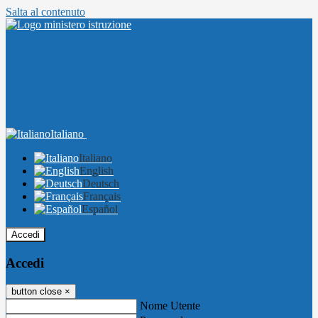
Salta al contenuto
Italiano
Italiano
English
Deutsch
Français
Español
Accedi
Accedi
button close
×
Nome Utente