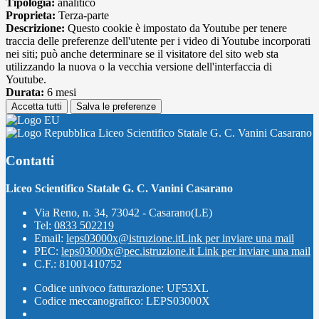
Tipologia:
analitico
Proprieta:
Terza-parte
Descrizione:
Questo cookie è impostato da Youtube per tenere
traccia delle preferenze dell'utente per i video di Youtube incorporati
nei siti; può anche determinare se il visitatore del sito web sta
utilizzando la nuova o la vecchia versione dell'interfaccia di
Youtube.
Durata:
6 mesi
Accetta tutti
Salva le preferenze
Liceo Scientifico Statale G. C. Vanini Casarano
Contatti
Liceo Scientifico Statale G. C. Vanini Casarano
Via Reno, n. 34, 73042 - Casarano(LE)
Tel:
0833 502219
Email:
leps03000x@istruzione.it
Link per inviare una mail
PEC:
leps03000x@pec.istruzione.it
Link per inviare una mail
C.F.: 81001410752
Codice univoco fatturazione: UF53XL
Codice meccanografico: LEPS03000X