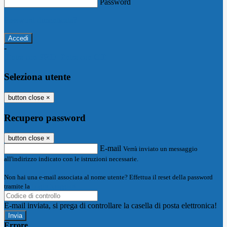
Password
Password dimenticata?
-
Entra con SPID
Entra con CIE
Seleziona utente
button close
×
Recupero password
button close
×
E-mail
Verrà inviato un messaggio
all'indirizzo indicato con le istruzioni necessarie.
Non hai una e-mail associata al nome utente? Effettua il reset della password
tramite la
Login Spaggiari
E-mail inviata, si prega di controllare la casella di posta elettronica!
Errore