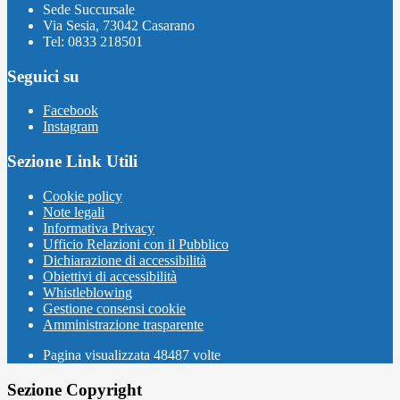
Sede Succursale
Via Sesia, 73042 Casarano
Tel: 0833 218501
Seguici su
Facebook
Instagram
Sezione Link Utili
Cookie policy
Note legali
Informativa Privacy
Ufficio Relazioni con il Pubblico
Dichiarazione di accessibilità
Obiettivi di accessibilità
Whistleblowing
Gestione consensi cookie
Amministrazione trasparente
Pagina visualizzata
48487
volte
Sezione Copyright