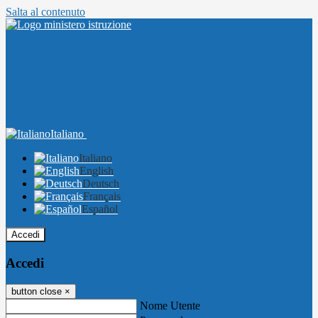
Salta al contenuto
Italiano
Italiano
English
Deutsch
Français
Español
Accedi
Accedi
button close
×
Nome Utente