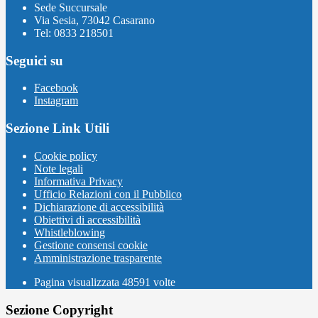
Sede Succursale
Via Sesia, 73042 Casarano
Tel: 0833 218501
Seguici su
Facebook
Instagram
Sezione Link Utili
Cookie policy
Note legali
Informativa Privacy
Ufficio Relazioni con il Pubblico
Dichiarazione di accessibilità
Obiettivi di accessibilità
Whistleblowing
Gestione consensi cookie
Amministrazione trasparente
Pagina visualizzata
48591
volte
Sezione Copyright