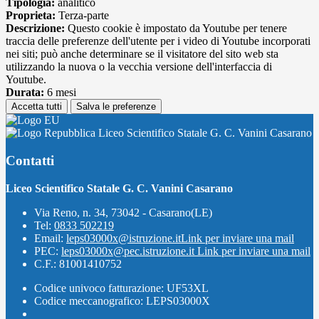
Tipologia:
analitico
Proprieta:
Terza-parte
Descrizione:
Questo cookie è impostato da Youtube per tenere
traccia delle preferenze dell'utente per i video di Youtube incorporati
nei siti; può anche determinare se il visitatore del sito web sta
utilizzando la nuova o la vecchia versione dell'interfaccia di
Youtube.
Durata:
6 mesi
Accetta tutti
Salva le preferenze
Liceo Scientifico Statale G. C. Vanini Casarano
Contatti
Liceo Scientifico Statale G. C. Vanini Casarano
Via Reno, n. 34, 73042 - Casarano(LE)
Tel:
0833 502219
Email:
leps03000x@istruzione.it
Link per inviare una mail
PEC:
leps03000x@pec.istruzione.it
Link per inviare una mail
C.F.: 81001410752
Codice univoco fatturazione: UF53XL
Codice meccanografico: LEPS03000X