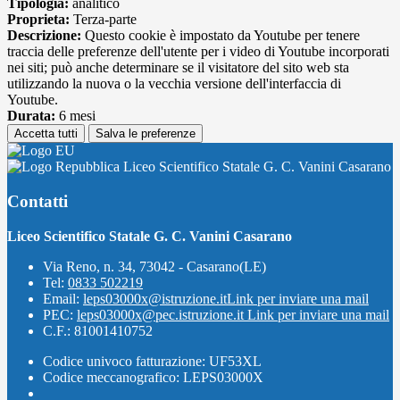
Tipologia:
analitico
Proprieta:
Terza-parte
Descrizione:
Questo cookie è impostato da Youtube per tenere
traccia delle preferenze dell'utente per i video di Youtube incorporati
nei siti; può anche determinare se il visitatore del sito web sta
utilizzando la nuova o la vecchia versione dell'interfaccia di
Youtube.
Durata:
6 mesi
Accetta tutti
Salva le preferenze
Liceo Scientifico Statale G. C. Vanini Casarano
Contatti
Liceo Scientifico Statale G. C. Vanini Casarano
Via Reno, n. 34, 73042 - Casarano(LE)
Tel:
0833 502219
Email:
leps03000x@istruzione.it
Link per inviare una mail
PEC:
leps03000x@pec.istruzione.it
Link per inviare una mail
C.F.: 81001410752
Codice univoco fatturazione: UF53XL
Codice meccanografico: LEPS03000X