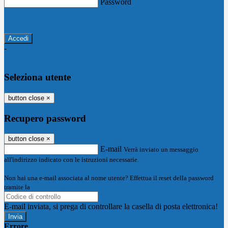
Password
Password dimenticata?
-
Entra con SPID
Entra con CIE
Seleziona utente
button close
×
Recupero password
button close
×
E-mail
Verrà inviato un messaggio
all'indirizzo indicato con le istruzioni necessarie.
Non hai una e-mail associata al nome utente? Effettua il reset della password
tramite la
Login Spaggiari
E-mail inviata, si prega di controllare la casella di posta elettronica!
Errore