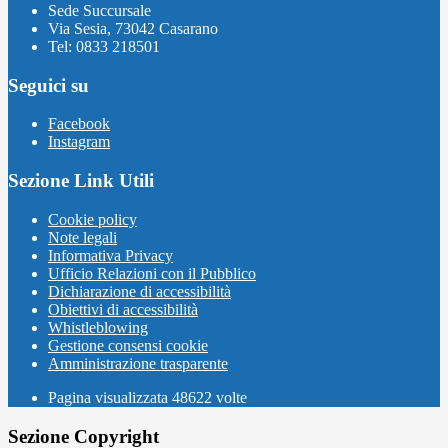
Sede Succursale
Via Sesia, 73042 Casarano
Tel: 0833 218501
Seguici su
Facebook
Instagram
Sezione Link Utili
Cookie policy
Note legali
Informativa Privacy
Ufficio Relazioni con il Pubblico
Dichiarazione di accessibilità
Obiettivi di accessibilità
Whistleblowing
Gestione consensi cookie
Amministrazione trasparente
Pagina visualizzata
48622
volte
Sezione Copyright