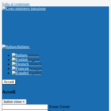
Salta al contenuto
Italiano
Italiano
English
Deutsch
Français
Español
Accedi
Accedi
button close
×
Nome Utente