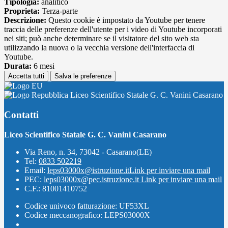
Tipologia:
analitico
Proprieta:
Terza-parte
Descrizione:
Questo cookie è impostato da Youtube per tenere
traccia delle preferenze dell'utente per i video di Youtube incorporati
nei siti; può anche determinare se il visitatore del sito web sta
utilizzando la nuova o la vecchia versione dell'interfaccia di
Youtube.
Durata:
6 mesi
Accetta tutti
Salva le preferenze
Liceo Scientifico Statale G. C. Vanini Casarano
Contatti
Liceo Scientifico Statale G. C. Vanini Casarano
Via Reno, n. 34, 73042 - Casarano(LE)
Tel:
0833 502219
Email:
leps03000x@istruzione.it
Link per inviare una mail
PEC:
leps03000x@pec.istruzione.it
Link per inviare una mail
C.F.: 81001410752
Codice univoco fatturazione: UF53XL
Codice meccanografico: LEPS03000X