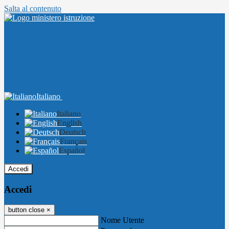
Salta al contenuto
Italiano
Italiano
English
Deutsch
Français
Español
Accedi
Accedi
button close
×
Nome Utente