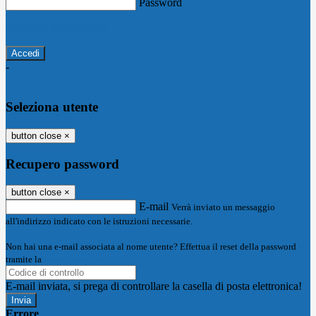
Password
Password dimenticata?
-
Entra con SPID
Entra con CIE
Seleziona utente
button close
×
Recupero password
button close
×
E-mail
Verrà inviato un messaggio
all'indirizzo indicato con le istruzioni necessarie.
Non hai una e-mail associata al nome utente? Effettua il reset della password
tramite la
Login Spaggiari
E-mail inviata, si prega di controllare la casella di posta elettronica!
Errore