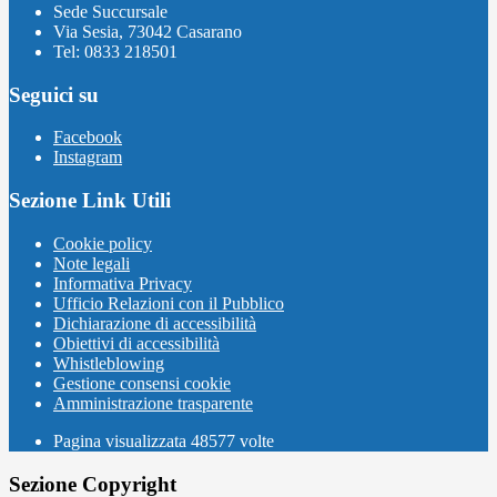
Sede Succursale
Via Sesia, 73042 Casarano
Tel: 0833 218501
Seguici su
Facebook
Instagram
Sezione Link Utili
Cookie policy
Note legali
Informativa Privacy
Ufficio Relazioni con il Pubblico
Dichiarazione di accessibilità
Obiettivi di accessibilità
Whistleblowing
Gestione consensi cookie
Amministrazione trasparente
Pagina visualizzata
48577
volte
Sezione Copyright