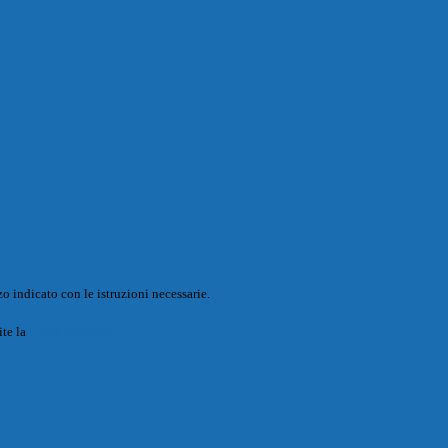
o indicato con le istruzioni necessarie.
ite la
Login Spaggiari