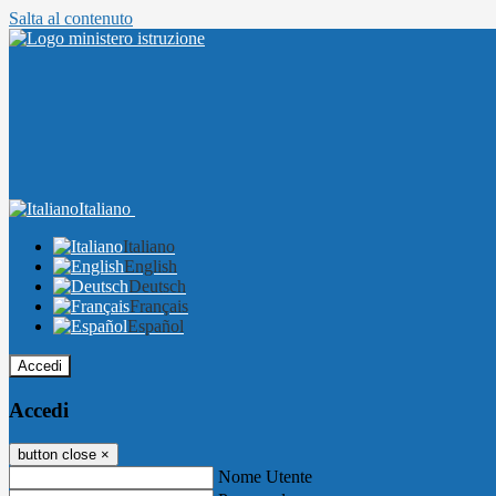
Salta al contenuto
Italiano
Italiano
English
Deutsch
Français
Español
Accedi
Accedi
button close
×
Nome Utente