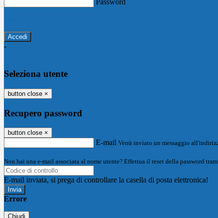
Password
Password dimenticata?
-
Entra con SPID
Entra con CIE
Seleziona utente
button close
×
Recupero password
button close
×
E-mail
Verrà inviato un messaggio all'indirizz
Non hai una e-mail associata al nome utente? Effettua il reset della password tram
E-mail inviata, si prega di controllare la casella di posta elettronica!
Errore
Chiudi