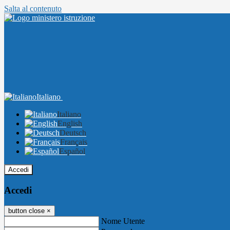
Salta al contenuto
Italiano
Italiano
English
Deutsch
Français
Español
Accedi
Accedi
button close
×
Nome Utente