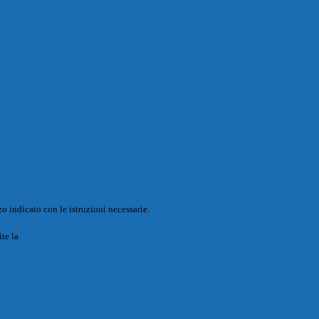
o indicato con le istruzioni necessarie.
ite la
Login Spaggiari