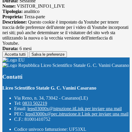
Durata:
Sessione
Nome:
VISITOR_INFO1_LIVE
Tipologia:
analitico
Proprieta:
Terza-parte
Descrizione:
Questo cookie è impostato da Youtube per tenere
traccia delle preferenze dell'utente per i video di Youtube incorporati
nei siti; può anche determinare se il visitatore del sito web sta
utilizzando la nuova o la vecchia versione dell'interfaccia di
Youtube.
Durata:
6 mesi
Accetta tutti
Salva le preferenze
Liceo Scientifico Statale G. C. Vanini Casarano
Contatti
Liceo Scientifico Statale G. C. Vanini Casarano
Via Reno, n. 34, 73042 - Casarano(LE)
Tel:
0833 502219
Email:
leps03000x@istruzione.it
Link per inviare una mail
PEC:
leps03000x@pec.istruzione.it
Link per inviare una mail
C.F.: 81001410752
Codice univoco fatturazione: UF53XL