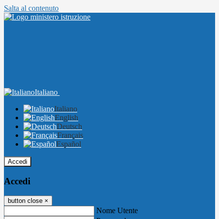
Salta al contenuto
Italiano
Italiano
English
Deutsch
Français
Español
Accedi
Accedi
button close
×
Nome Utente