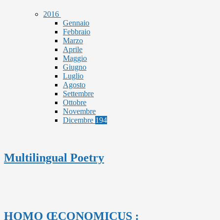
2016
Gennaio
Febbraio
Marzo
Aprile
Maggio
Giugno
Luglio
Agosto
Settembre
Ottobre
Novembre
Dicembre
194
Multilingual Poetry
HOMO ŒCONOMICUS :