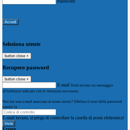
Password
Password dimenticata?
-
Entra con SPID
Entra con CIE
Seleziona utente
button close
×
Recupero password
button close
×
E-mail
Verrà inviato un messaggio
all'indirizzo indicato con le istruzioni necessarie.
Non hai una e-mail associata al nome utente? Effettua il reset della password
tramite la
Login Spaggiari
E-mail inviata, si prega di controllare la casella di posta elettronica!
Errore