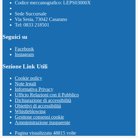
Codice meccanografico: LEPS03000X
Sede Succursale
Via Sesia, 73042 Casarano
Tel: 0833 218501
Seguici su
Facebook
Instagram
Sezione Link Utili
Cookie policy
Note legali
Informativa Privacy
Ufficio Relazioni con il Pubblico
Dichiarazione di accessibilità
Obiettivi di accessibilità
Whistleblowing
Gestione consensi cookie
Amministrazione trasparente
Pagina visualizzata
48815
volte