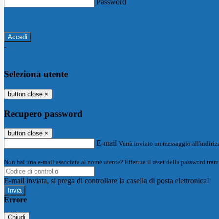
Password
Password dimenticata?
-
Entra con SPID
Entra con CIE
Seleziona utente
button close
×
Recupero password
button close
×
E-mail
Verrà inviato un messaggio all'indirizz
Non hai una e-mail associata al nome utente? Effettua il reset della password tram
E-mail inviata, si prega di controllare la casella di posta elettronica!
Errore
Chiudi