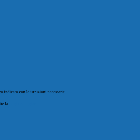
o indicato con le istruzioni necessarie.
ite la
Login Spaggiari