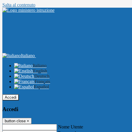
Salta al contenuto
Italiano
Italiano
English
Deutsch
Français
Español
Accedi
Accedi
button close
×
Nome Utente