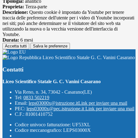
Tipologia:
analitico
Proprieta:
Terza-parte
Descrizione:
Questo cookie è impostato da Youtube per tenere
traccia delle preferenze dell'utente per i video di Youtube incorporati
nei siti; può anche determinare se il visitatore del sito web sta
utilizzando la nuova o la vecchia versione dell'interfaccia di
Youtube.
Durata:
6 mesi
Accetta tutti
Salva le preferenze
Liceo Scientifico Statale G. C. Vanini Casarano
Contatti
Liceo Scientifico Statale G. C. Vanini Casarano
Via Reno, n. 34, 73042 - Casarano(LE)
Tel:
0833 502219
Email:
leps03000x@istruzione.it
Link per inviare una mail
PEC:
leps03000x@pec.istruzione.it
Link per inviare una mail
C.F.: 81001410752
Codice univoco fatturazione: UF53XL
Codice meccanografico: LEPS03000X