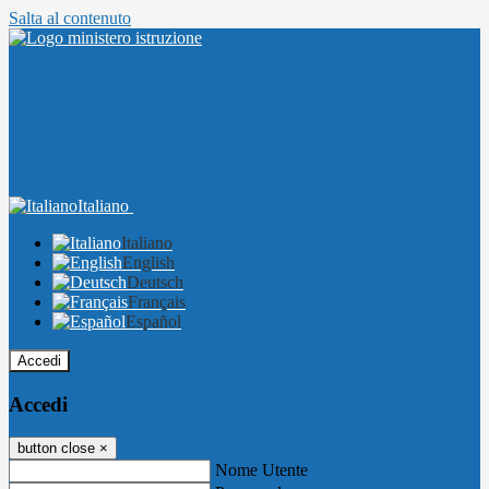
Salta al contenuto
Italiano
Italiano
English
Deutsch
Français
Español
Accedi
Accedi
button close
×
Nome Utente