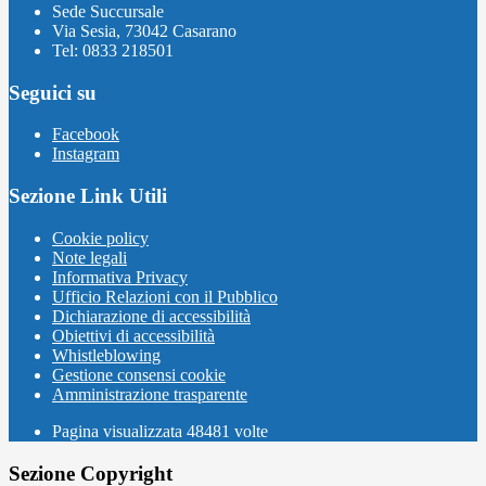
Sede Succursale
Via Sesia, 73042 Casarano
Tel: 0833 218501
Seguici su
Facebook
Instagram
Sezione Link Utili
Cookie policy
Note legali
Informativa Privacy
Ufficio Relazioni con il Pubblico
Dichiarazione di accessibilità
Obiettivi di accessibilità
Whistleblowing
Gestione consensi cookie
Amministrazione trasparente
Pagina visualizzata
48481
volte
Sezione Copyright