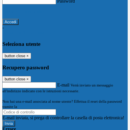
Password
Password dimenticata?
-
Entra con SPID
Entra con CIE
Seleziona utente
button close
×
Recupero password
button close
×
E-mail
Verrà inviato un messaggio
all'indirizzo indicato con le istruzioni necessarie.
Non hai una e-mail associata al nome utente? Effettua il reset della password
tramite la
Login Spaggiari
E-mail inviata, si prega di controllare la casella di posta elettronica!
Errore