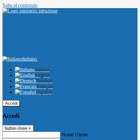
Salta al contenuto
Italiano
Italiano
English
Deutsch
Français
Español
Accedi
Accedi
button close
×
Nome Utente