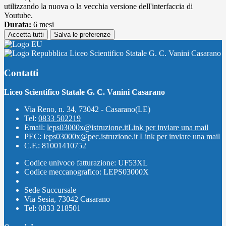
utilizzando la nuova o la vecchia versione dell'interfaccia di
Youtube.
Durata:
6 mesi
Accetta tutti
Salva le preferenze
Liceo Scientifico Statale G. C. Vanini Casarano
Contatti
Liceo Scientifico Statale G. C. Vanini Casarano
Via Reno, n. 34, 73042 - Casarano(LE)
Tel:
0833 502219
Email:
leps03000x@istruzione.it
Link per inviare una mail
PEC:
leps03000x@pec.istruzione.it
Link per inviare una mail
C.F.: 81001410752
Codice univoco fatturazione: UF53XL
Codice meccanografico: LEPS03000X
Sede Succursale
Via Sesia, 73042 Casarano
Tel: 0833 218501