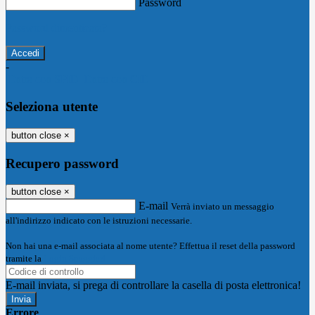
Password
Password dimenticata?
-
Entra con SPID
Entra con CIE
Seleziona utente
button close
×
Recupero password
button close
×
E-mail
Verrà inviato un messaggio
all'indirizzo indicato con le istruzioni necessarie.
Non hai una e-mail associata al nome utente? Effettua il reset della password
tramite la
Login Spaggiari
E-mail inviata, si prega di controllare la casella di posta elettronica!
Errore