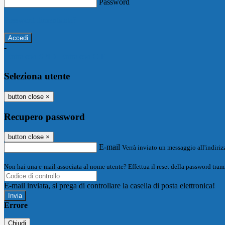
Password
Password dimenticata?
-
Entra con SPID
Entra con CIE
Seleziona utente
button close
×
Recupero password
button close
×
E-mail
Verrà inviato un messaggio all'indirizz
Non hai una e-mail associata al nome utente? Effettua il reset della password tram
E-mail inviata, si prega di controllare la casella di posta elettronica!
Errore
Chiudi