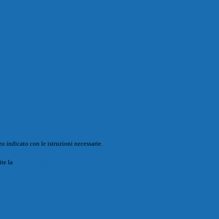
o indicato con le istruzioni necessarie.
ite la
Login Spaggiari