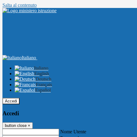
Salta al contenuto
Italiano
Italiano
English
Deutsch
Français
Español
Accedi
Accedi
button close
×
Nome Utente