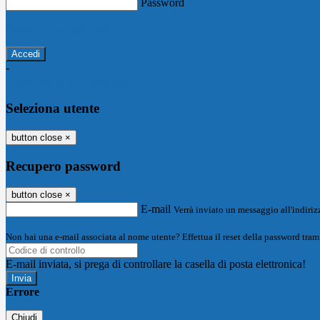
Password
Password dimenticata?
-
Entra con SPID
Entra con CIE
Seleziona utente
button close
×
Recupero password
button close
×
E-mail
Verrà inviato un messaggio all'indirizz
Non hai una e-mail associata al nome utente? Effettua il reset della password tram
E-mail inviata, si prega di controllare la casella di posta elettronica!
Errore
Chiudi