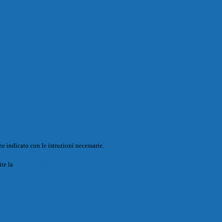
o indicato con le istruzioni necessarie.
ite la
Login Spaggiari