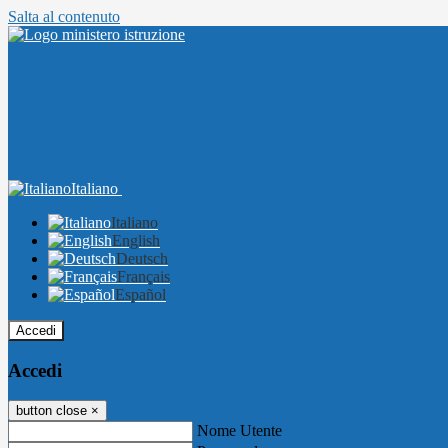
Salta al contenuto
Italiano
Italiano
English
Deutsch
Français
Español
Accedi
Accedi
button close
×
Nome Utente