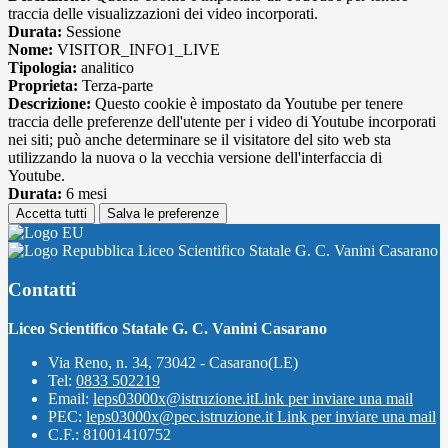
traccia delle visualizzazioni dei video incorporati.
Durata:
Sessione
Nome:
VISITOR_INFO1_LIVE
Tipologia:
analitico
Proprieta:
Terza-parte
Descrizione:
Questo cookie è impostato da Youtube per tenere
traccia delle preferenze dell'utente per i video di Youtube incorporati
nei siti; può anche determinare se il visitatore del sito web sta
utilizzando la nuova o la vecchia versione dell'interfaccia di
Youtube.
Durata:
6 mesi
Accetta tutti
Salva le preferenze
Liceo Scientifico Statale G. C. Vanini Casarano
Contatti
Liceo Scientifico Statale G. C. Vanini Casarano
Via Reno, n. 34, 73042 - Casarano(LE)
Tel:
0833 502219
Email:
leps03000x@istruzione.it
Link per inviare una mail
PEC:
leps03000x@pec.istruzione.it
Link per inviare una mail
C.F.: 81001410752