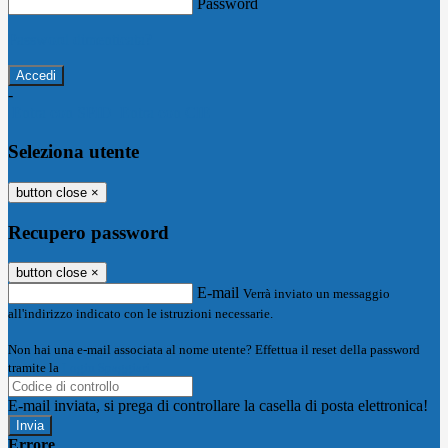
Password
Password dimenticata?
-
Entra con SPID
Entra con CIE
Seleziona utente
button close
×
Recupero password
button close
×
E-mail
Verrà inviato un messaggio
all'indirizzo indicato con le istruzioni necessarie.
Non hai una e-mail associata al nome utente? Effettua il reset della password
tramite la
Login Spaggiari
E-mail inviata, si prega di controllare la casella di posta elettronica!
Errore