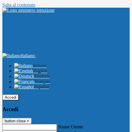
Salta al contenuto
Italiano
Italiano
English
Deutsch
Français
Español
Accedi
Accedi
button close
×
Nome Utente