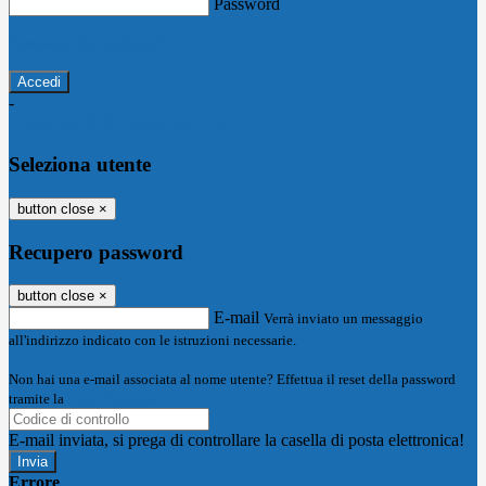
Password
Password dimenticata?
-
Entra con SPID
Entra con CIE
Seleziona utente
button close
×
Recupero password
button close
×
E-mail
Verrà inviato un messaggio
all'indirizzo indicato con le istruzioni necessarie.
Non hai una e-mail associata al nome utente? Effettua il reset della password
tramite la
Login Spaggiari
E-mail inviata, si prega di controllare la casella di posta elettronica!
Errore