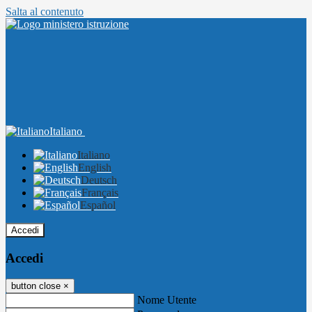
Salta al contenuto
Italiano
Italiano
English
Deutsch
Français
Español
Accedi
Accedi
button close
×
Nome Utente