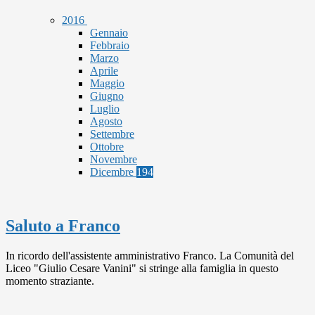
2016
Gennaio
Febbraio
Marzo
Aprile
Maggio
Giugno
Luglio
Agosto
Settembre
Ottobre
Novembre
Dicembre
194
Saluto a Franco
In ricordo dell'assistente amministrativo Franco. La Comunità del
Liceo "Giulio Cesare Vanini" si stringe alla famiglia in questo
momento straziante.