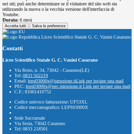
nei siti; può anche determinare se il visitatore del sito web sta
utilizzando la nuova o la vecchia versione dell'interfaccia di
Youtube.
Durata:
6 mesi
Accetta tutti
Salva le preferenze
Liceo Scientifico Statale G. C. Vanini Casarano
Contatti
Liceo Scientifico Statale G. C. Vanini Casarano
Via Reno, n. 34, 73042 - Casarano(LE)
Tel:
0833 502219
Email:
leps03000x@istruzione.it
Link per inviare una mail
PEC:
leps03000x@pec.istruzione.it
Link per inviare una mail
C.F.: 81001410752
Codice univoco fatturazione: UF53XL
Codice meccanografico: LEPS03000X
Sede Succursale
Via Sesia, 73042 Casarano
Tel: 0833 218501