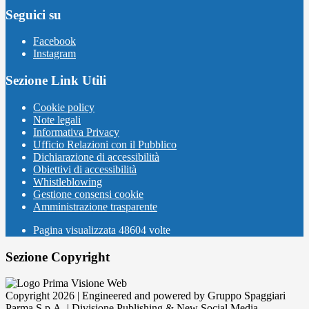
Seguici su
Facebook
Instagram
Sezione Link Utili
Cookie policy
Note legali
Informativa Privacy
Ufficio Relazioni con il Pubblico
Dichiarazione di accessibilità
Obiettivi di accessibilità
Whistleblowing
Gestione consensi cookie
Amministrazione trasparente
Pagina visualizzata
48604
volte
Sezione Copyright
Copyright 2026 | Engineered and powered by Gruppo Spaggiari
Parma S.p.A. | Divisione Publishing & New Social Media