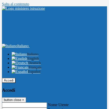
Salta al contenuto
Italiano
Italiano
English
Deutsch
Français
Español
Accedi
Accedi
button close
×
Nome Utente