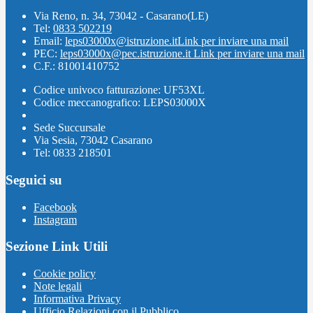
Via Reno, n. 34, 73042 - Casarano(LE)
Tel:
0833 502219
Email:
leps03000x@istruzione.it
Link per inviare una mail
PEC:
leps03000x@pec.istruzione.it
Link per inviare una mail
C.F.: 81001410752
Codice univoco fatturazione: UF53XL
Codice meccanografico: LEPS03000X
Sede Succursale
Via Sesia, 73042 Casarano
Tel: 0833 218501
Seguici su
Facebook
Instagram
Sezione Link Utili
Cookie policy
Note legali
Informativa Privacy
Ufficio Relazioni con il Pubblico