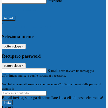
Password
Password dimenticata?
-
Entra con SPID
Entra con CIE
Seleziona utente
button close
×
Recupero password
button close
×
E-mail
Verrà inviato un messaggio
all'indirizzo indicato con le istruzioni necessarie.
Non hai una e-mail associata al nome utente? Effettua il reset della password
tramite la
Login Spaggiari
E-mail inviata, si prega di controllare la casella di posta elettronica!
Errore