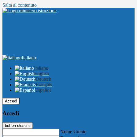
Salta al contenuto
Italiano
Italiano
English
Deutsch
Français
Español
Accedi
Accedi
button close
×
Nome Utente