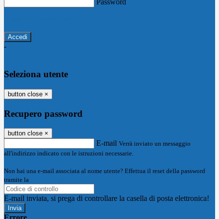
Password
Password dimenticata?
-
Entra con SPID
Entra con CIE
Seleziona utente
button close
×
Recupero password
button close
×
E-mail
Verrà inviato un messaggio
all'indirizzo indicato con le istruzioni necessarie.
Non hai una e-mail associata al nome utente? Effettua il reset della password
tramite la
Login Spaggiari
E-mail inviata, si prega di controllare la casella di posta elettronica!
Errore