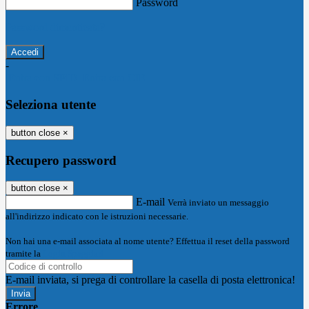
Password
Password dimenticata?
-
Entra con SPID
Entra con CIE
Seleziona utente
button close
×
Recupero password
button close
×
E-mail
Verrà inviato un messaggio
all'indirizzo indicato con le istruzioni necessarie.
Non hai una e-mail associata al nome utente? Effettua il reset della password
tramite la
Login Spaggiari
E-mail inviata, si prega di controllare la casella di posta elettronica!
Errore