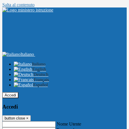
Salta al contenuto
Italiano
Italiano
English
Deutsch
Français
Español
Accedi
Accedi
button close
×
Nome Utente