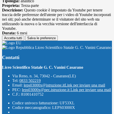
Tipologia:
analitico
Proprieta:
Terza-parte
Descrizione:
Questo cookie è impostato da Youtube per tenere
traccia delle preferenze dell'utente per i video di Youtube incorporati
nei siti; può anche determinare se il visitatore del sito web sta
utilizzando la nuova o la vecchia versione dell'interfaccia di
Youtube.
Durata:
6 mesi
Accetta tutti
Salva le preferenze
Liceo Scientifico Statale G. C. Vanini Casarano
Contatti
Liceo Scientifico Statale G. C. Vanini Casarano
Via Reno, n. 34, 73042 - Casarano(LE)
Tel:
0833 502219
Email:
leps03000x@istruzione.it
Link per inviare una mail
PEC:
leps03000x@pec.istruzione.it
Link per inviare una mail
C.F.: 81001410752
Codice univoco fatturazione: UF53XL
Codice meccanografico: LEPS03000X