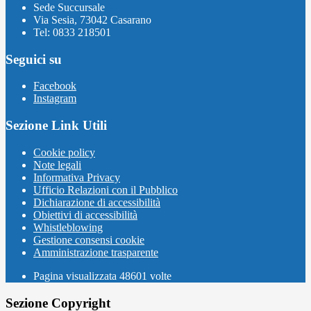
Sede Succursale
Via Sesia, 73042 Casarano
Tel: 0833 218501
Seguici su
Facebook
Instagram
Sezione Link Utili
Cookie policy
Note legali
Informativa Privacy
Ufficio Relazioni con il Pubblico
Dichiarazione di accessibilità
Obiettivi di accessibilità
Whistleblowing
Gestione consensi cookie
Amministrazione trasparente
Pagina visualizzata
48601
volte
Sezione Copyright