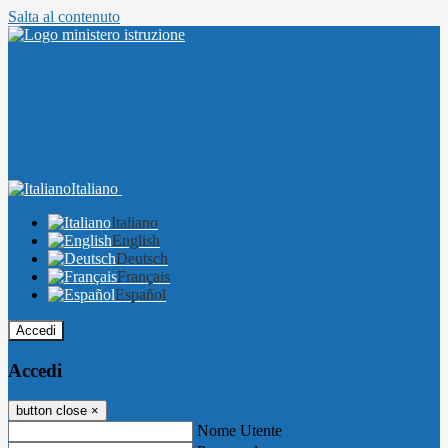
Salta al contenuto
Italiano
Italiano
English
Deutsch
Français
Español
Accedi
Accedi
button close
×
Nome Utente