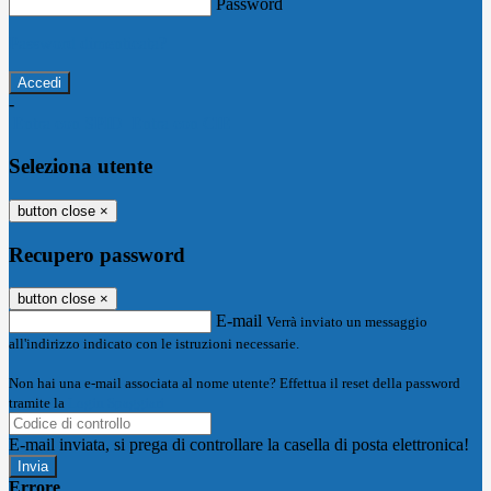
Password
Password dimenticata?
-
Entra con SPID
Entra con CIE
Seleziona utente
button close
×
Recupero password
button close
×
E-mail
Verrà inviato un messaggio
all'indirizzo indicato con le istruzioni necessarie.
Non hai una e-mail associata al nome utente? Effettua il reset della password
tramite la
Login Spaggiari
E-mail inviata, si prega di controllare la casella di posta elettronica!
Errore