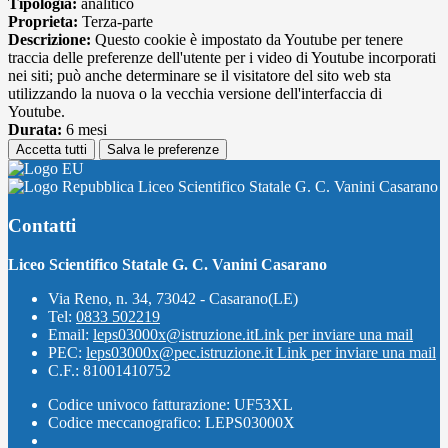
Tipologia:
analitico
Proprieta:
Terza-parte
Descrizione:
Questo cookie è impostato da Youtube per tenere
traccia delle preferenze dell'utente per i video di Youtube incorporati
nei siti; può anche determinare se il visitatore del sito web sta
utilizzando la nuova o la vecchia versione dell'interfaccia di
Youtube.
Durata:
6 mesi
Accetta tutti
Salva le preferenze
Liceo Scientifico Statale G. C. Vanini Casarano
Contatti
Liceo Scientifico Statale G. C. Vanini Casarano
Via Reno, n. 34, 73042 - Casarano(LE)
Tel:
0833 502219
Email:
leps03000x@istruzione.it
Link per inviare una mail
PEC:
leps03000x@pec.istruzione.it
Link per inviare una mail
C.F.: 81001410752
Codice univoco fatturazione: UF53XL
Codice meccanografico: LEPS03000X