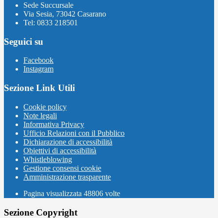
Sede Succursale
Via Sesia, 73042 Casarano
Tel: 0833 218501
Seguici su
Facebook
Instagram
Sezione Link Utili
Cookie policy
Note legali
Informativa Privacy
Ufficio Relazioni con il Pubblico
Dichiarazione di accessibilità
Obiettivi di accessibilità
Whistleblowing
Gestione consensi cookie
Amministrazione trasparente
Pagina visualizzata
48806
volte
Sezione Copyright