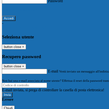
Password
Password dimenticata?
-
Entra con SPID
Entra con CIE
Seleziona utente
button close
×
Recupero password
button close
×
E-mail
Verrà inviato un messaggio all'indirizz
Non hai una e-mail associata al nome utente? Effettua il reset della password tram
E-mail inviata, si prega di controllare la casella di posta elettronica!
Errore
Chiudi