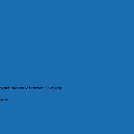
o indicato con le istruzioni necessarie.
ite la
Login Spaggiari