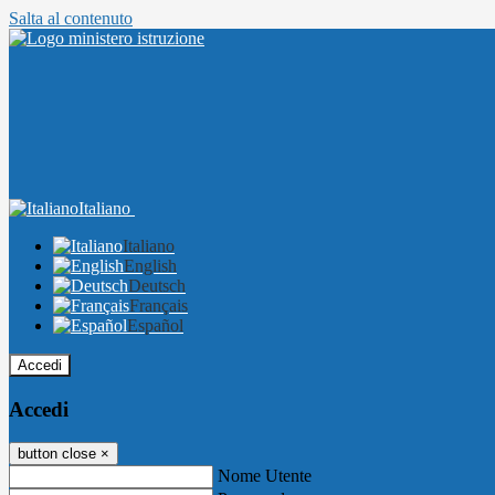
Salta al contenuto
Italiano
Italiano
English
Deutsch
Français
Español
Accedi
Accedi
button close
×
Nome Utente