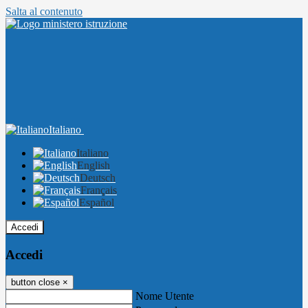
Salta al contenuto
Italiano
Italiano
English
Deutsch
Français
Español
Accedi
Accedi
button close
×
Nome Utente