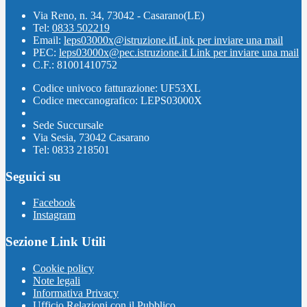
Via Reno, n. 34, 73042 - Casarano(LE)
Tel:
0833 502219
Email:
leps03000x@istruzione.it
Link per inviare una mail
PEC:
leps03000x@pec.istruzione.it
Link per inviare una mail
C.F.: 81001410752
Codice univoco fatturazione: UF53XL
Codice meccanografico: LEPS03000X
Sede Succursale
Via Sesia, 73042 Casarano
Tel: 0833 218501
Seguici su
Facebook
Instagram
Sezione Link Utili
Cookie policy
Note legali
Informativa Privacy
Ufficio Relazioni con il Pubblico