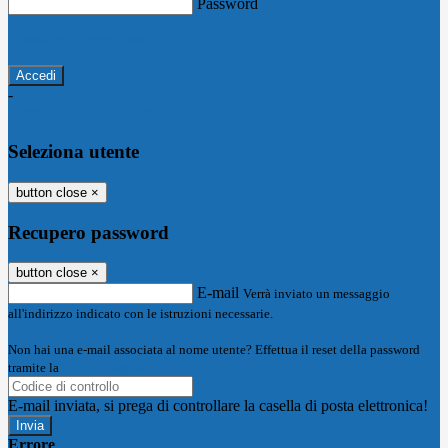
Password
Password dimenticata?
-
Entra con SPID
Entra con CIE
Seleziona utente
button close
×
Recupero password
button close
×
E-mail
Verrà inviato un messaggio
all'indirizzo indicato con le istruzioni necessarie.
Non hai una e-mail associata al nome utente? Effettua il reset della password
tramite la
Login Spaggiari
E-mail inviata, si prega di controllare la casella di posta elettronica!
Errore