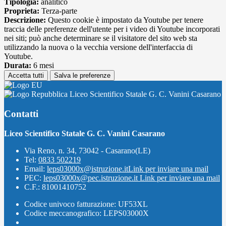
Tipologia:
analitico
Proprieta:
Terza-parte
Descrizione:
Questo cookie è impostato da Youtube per tenere
traccia delle preferenze dell'utente per i video di Youtube incorporati
nei siti; può anche determinare se il visitatore del sito web sta
utilizzando la nuova o la vecchia versione dell'interfaccia di
Youtube.
Durata:
6 mesi
Accetta tutti
Salva le preferenze
Liceo Scientifico Statale G. C. Vanini Casarano
Contatti
Liceo Scientifico Statale G. C. Vanini Casarano
Via Reno, n. 34, 73042 - Casarano(LE)
Tel:
0833 502219
Email:
leps03000x@istruzione.it
Link per inviare una mail
PEC:
leps03000x@pec.istruzione.it
Link per inviare una mail
C.F.: 81001410752
Codice univoco fatturazione: UF53XL
Codice meccanografico: LEPS03000X