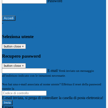
Password
Password dimenticata?
-
Entra con SPID
Entra con CIE
Seleziona utente
button close
×
Recupero password
button close
×
E-mail
Verrà inviato un messaggio
all'indirizzo indicato con le istruzioni necessarie.
Non hai una e-mail associata al nome utente? Effettua il reset della password
tramite la
Login Spaggiari
E-mail inviata, si prega di controllare la casella di posta elettronica!
Errore