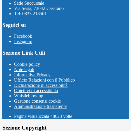
Sede Succursale
Via Sesia, 73042 Casarano
Tel: 0833 218501
Seguici su
Facebook
Instagram
Sezione Link Utili
Cookie policy
Note legali
Informativa Privacy
Ufficio Relazioni con il Pubblico
Dichiarazione di accessibilità
Obiettivi di accessibilità
Whistleblowing
Gestione consensi cookie
Amministrazione trasparente
Pagina visualizzata
48623
volte
Sezione Copyright