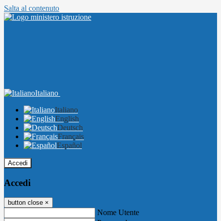
Salta al contenuto
Italiano
Italiano
English
Deutsch
Français
Español
Accedi
Accedi
button close
×
Nome Utente